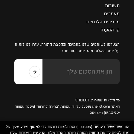
תשובות
מאמרים
מדריכים הלכתיים
קו המענה
הצטרפו לשותפים שלנו בתמיכה ובהפצת התורה. עזרו לנו לענות
על יותר שאלות מהר יותר וטוב יותר.
כֹּל הַזְכוּיוֹת שְׁמוּרוֹת, SHEILOT
האתר sheilot.com מופעל על ידי עמותת "בחירה לדורות" (מספר עמותה
580672749) מאז 2021
sheilot.com 2026
אנו משתמשים בעוגיות (cookies) וטכנולוגיות דומות כדי לאסוף מידע עליך על
מנת לספק לך את החוויה הטובה ביותר באתר שלנו. אנא עיין במטרות שלנו