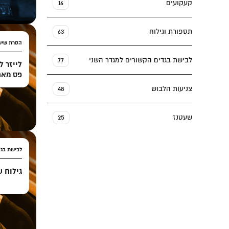
קעקועים
16
תספורת וגילוח
63
הסרת שיע
לבישת בגדים הקשורים למגדר השני
77
לייזר ל
פס מאח
צניעות הלבוש
48
שעטנז
25
לבישת בגד
גילוח ש