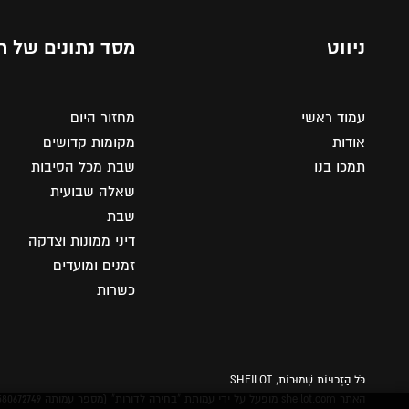
ניווט
מסד נתונים של ת
עמוד ראשי
מחזור היום
אודות
מקומות קדושים
תמכו בנו
שבת מכל הסיבות
שאלה שבועית
שבת
דיני ממונות וצדקה
זמנים ומועדים
כשרות
כֹּל הַזְכוּיוֹת שְׁמוּרוֹת, SHEILOT
האתר sheilot.com מופעל על ידי עמותת "בחירה לדורות" (מספר עמותה 580672749) מאז 2021