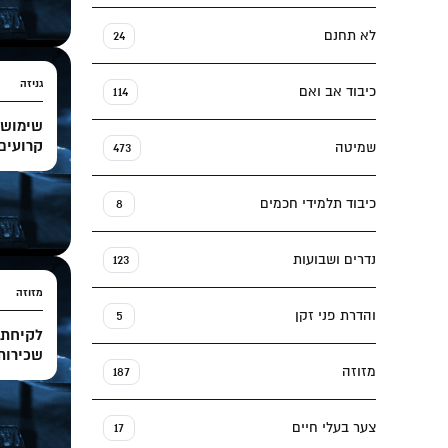
לא תחנם
24
גניזה
כיבוד אב ואם
114
שימוש 
קרועים
שמיטה
473
כיבוד תלמידי חכמים
8
נדרים ושבועות
123
מזוזה
והדרת פני זקן
5
לקיחת 
שכירות
מזוזה
187
צער בעלי חיים
17