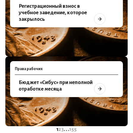
Регистрационный взнос в
учебное заведение, которое
закрылось
Права рабочих
Бюджет «Сибус» при неполной
отработке месяца
1
2
3
. . .
155