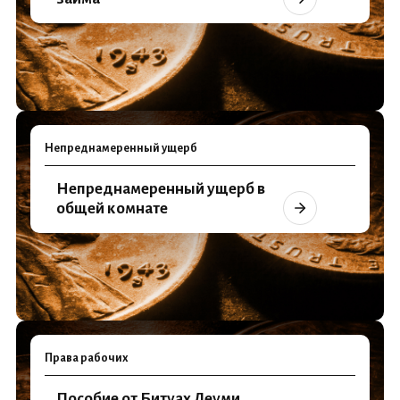
Непреднамеренный ущерб
Непреднамеренный ущерб в
общей комнате
Права рабочих
Пособие от Битуах Леуми