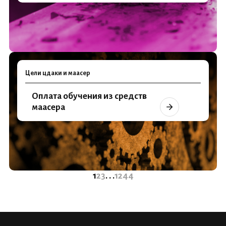
Цели цдаки и маасер
Оплата обучения из средств
маасера
1
2
3
. . .
1244