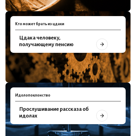
Кто может брать из цдаки
Цдака человеку,
получающему пенсию
Идолопоклонство
Прослушивание рассказа об
идолах