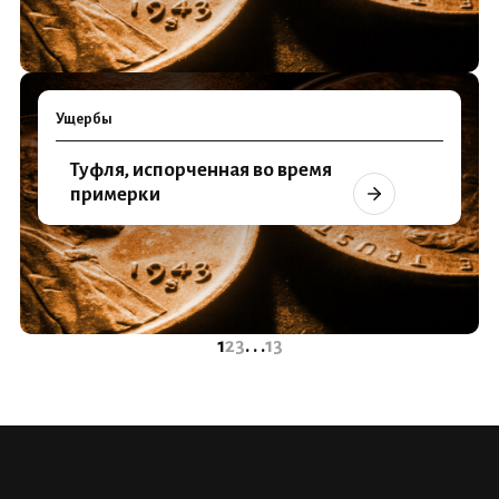
Ущербы
Туфля, испорченная во время
примерки
1
2
3
. . .
13