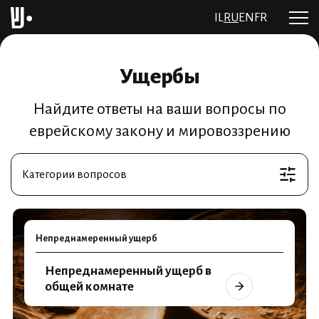
IL
RU
EN
FR
Ущербы
Найдите ответы на ваши вопросы по
еврейскому закону и мировоззрению
Категории вопросов
Непреднамеренный ущерб
Непреднамеренный ущерб в
общей комнате