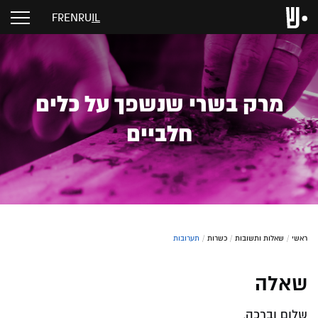
FR
EN
RU
IL
מרק בשרי שנשפך על כלים
חלביים
ראשי
/
שאלות ותשובות
/
כשרות
/
תערובות
שאלה
שלום וברכה,