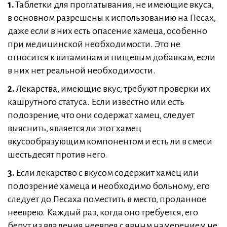
1.
Таблетки для проглатывания, не имеющие вкуса,
в основном разрешены к использованию на Песах,
даже если в них есть опасение хамеца, особенно
при медицинской необходимости. Это не
относится к витаминам и пищевым добавкам, если
в них нет реальной необходимости.
2.
Лекарства, имеющие вкус, требуют проверки их
кашрутного статуса. Если известно или есть
подозрение, что они содержат хамец, следует
выяснить, является ли этот хамец
вкусообразующим компонентом и есть ли в смеси
шестьдесят против него.
3.
Если лекарство с вкусом содержит хамец или
подозрение хамеца и необходимо больному, его
следует до Песаха поместить в место, проданное
нееврею. Каждый раз, когда оно требуется, его
берут из владения нееврея с явным намерением не