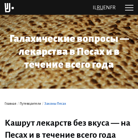
IL
RU
EN
FR
Галахические вопросы —
лекарства в Песах и в
течение всего года
Главная
/
Путеводители
/
Законы Песах
Кашрут лекарств без вкуса — на
Песах и в течение всего года