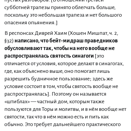
субботней трапезы принято облегчать больше,
поскольку это небольшая трапеза и нет большого
опасения опьянения.]
В респонсах Диврей Хаим (Хошен Мишпат, ч. 2,
§32)
написано, что бейт-мидраш праведников
обусловливают так, чтобы на него вообще не
распространялась святость синагоги
[это
отличается от условия, которое делают в синагогах,
где, как объяснено выше, оно помогает лишь
разрешить будничное пользование; здесь же
условие состоит в том, чтобы святость вообще не
распространялась]. Поэтому он называется
«штиблах» — частный дом, которым также
пользуются для Торы и молитвы, и в нём вообще нет
святости, так что в нём можно есть и пить как
обычно. Это требует дальнейшего практического