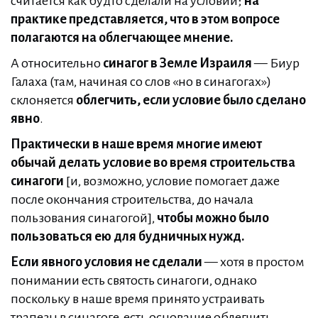
считается как будто сделали на условии;
на
практике представляется, что в этом вопросе
полагаются на облегчающее мнение.
А относительно
синагог в Земле Израиля
— Биур
Галаха (там, начиная со слов «но в синагогах»)
склоняется
облегчить, если условие было сделано
явно
.
Практически в наше время многие имеют
обычай делать условие во время строительства
синагоги
[и, возможно, условие помогает даже
после окончания строительства, до начала
пользования синагогой],
чтобы можно было
пользоваться ею для будничных нужд.
Если явного условия не сделали
— хотя в простом
понимании есть святость синагоги, однако
поскольку в наше время принято устраивать
трапезы в синагоге, есть основание облегчить,