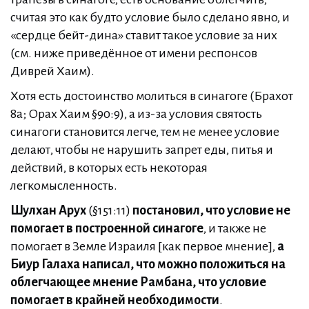
считая это как будто условие было сделано явно, и
«сердце бейт-дина» ставит такое условие за них
(см. ниже приведённое от имени респонсов
Диврей Хаим).
Хотя есть достоинство молиться в синагоге (Брахот
8a; Орах Хаим §90:9), а из-за условия святость
синагоги становится легче, тем не менее условие
делают, чтобы не нарушить запрет еды, питья и
действий, в которых есть некоторая
легкомысленность.
Шулхан Арух
(§151:11)
постановил, что условие не
помогает в построенной синагоге
, и также не
помогает в Земле Израиля [как первое мнение],
а
Биур Галаха написал, что можно положиться на
облегчающее мнение Рамбана, что условие
помогает в крайней необходимости
.