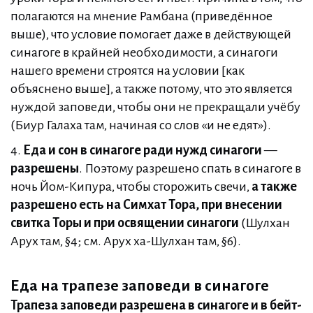
полагаются на мнение Рамбана (приведённое
выше), что условие помогает даже в действующей
синагоге в крайней необходимости, а синагоги
нашего времени строятся на условии [как
объяснено выше], а также потому, что это является
нуждой заповеди, чтобы они не прекращали учёбу
(Биур Галаха там, начиная со слов «и не едят»).
4.
Еда и сон в синагоге ради нужд синагоги
—
разрешены
. Поэтому разрешено спать в синагоге в
ночь Йом-Кипура, чтобы сторожить свечи,
а также
разрешено есть на Симхат Тора, при внесении
свитка Торы и при освящении синагоги
(Шулхан
Арух там, §4; см. Арух ха-Шулхан там, §6).
Еда на трапезе заповеди в синагоге
Трапеза заповеди разрешена в синагоге и в бейт-