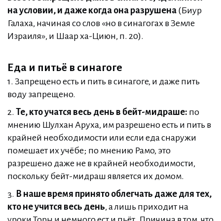
на условии, и даже когда она разрушена
(Биур
Галаха, начиная со слов «но в синагогах в Земле
Израиля», и Шаар ха-Циюн, п. 20).
Еда и питьё в синагоге
1. Запрещено есть и пить в синагоге, и даже пить
воду запрещено.
2.
Те, кто учатся весь день в бейт-мидраше:
по
мнению Шулхан Аруха, им разрешено есть и пить в
крайней необходимости или если еда снаружи
помешает их учёбе; по мнению Рамо, это
разрешено даже не в крайней необходимости,
поскольку бейт-мидраш является их домом.
3.
В наше время принято облегчать даже для тех,
кто не учится весь день
, а лишь приходит на
уроки Торы и немного ест и пьёт. Причина в том, что