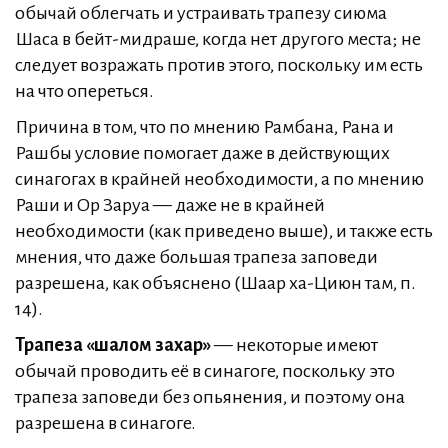
обычай облегчать и устраивать трапезу сиюма
Шаса в бейт-мидраше, когда нет другого места; не
следует возражать против этого, поскольку им есть
на что опереться.
Причина в том, что по мнению Рамбана, Рана и
Рашбы условие помогает даже в действующих
синагогах в крайней необходимости, а по мнению
Раши и Ор Заруа — даже не в крайней
необходимости (как приведено выше), и также есть
мнения, что даже большая трапеза заповеди
разрешена, как объяснено (Шаар ха-Циюн там, п.
14).
Трапеза «шалом захар»
— некоторые имеют
обычай проводить её в синагоге, поскольку это
трапеза заповеди без опьянения, и поэтому она
разрешена в синагоге.