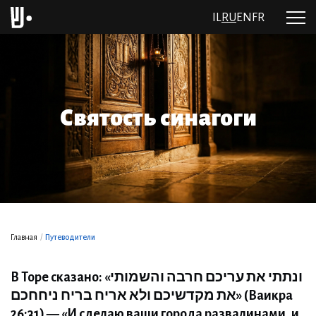
IL
RU
EN
FR
Святость синагоги
Главная
/
Путеводители
В Торе сказано: «ונתתי את עריכם חרבה והשמותי
את מקדשיכם ולא אריח בריח ניחחכם» (Ваикра
26:31) — «И сделаю ваши города развалинами, и