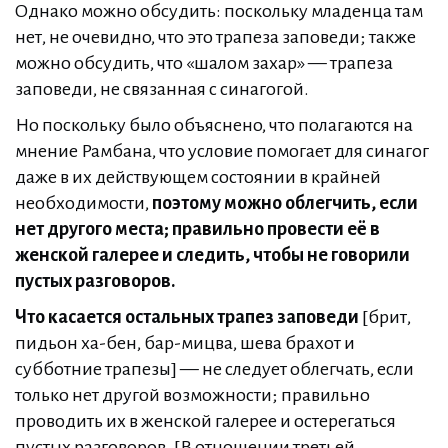
Однако можно обсудить: поскольку младенца там
нет, не очевидно, что это трапеза заповеди; также
можно обсудить, что «шалом захар» — трапеза
заповеди, не связанная с синагогой.
Но поскольку было объяснено, что полагаются на
мнение Рамбана, что условие помогает для синагог
даже в их действующем состоянии в крайней
необходимости,
поэтому можно облегчить, если
нет другого места; правильно провести её в
женской галерее и следить, чтобы не говорили
пустых разговоров.
Что касается остальных трапез заповеди
[брит,
пидьон ха-бен, бар-мицва, шева брахот и
субботние трапезы] — не следует облегчать, если
только нет другой возможности; правильно
проводить их в женской галерее и остерегаться
пустых разговоров. [В отношении третьей