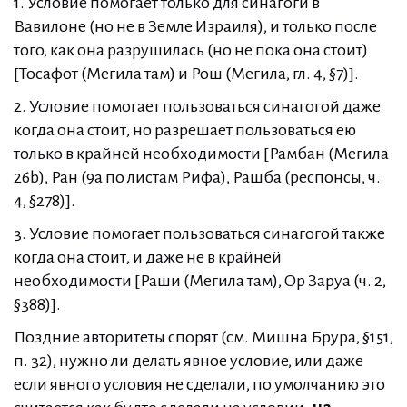
1. Условие помогает только для синагоги в
Вавилоне (но не в Земле Израиля), и только после
того, как она разрушилась (но не пока она стоит)
[Тосафот (Мегила там) и Рош (Мегила, гл. 4, §7)].
2. Условие помогает пользоваться синагогой даже
когда она стоит, но разрешает пользоваться ею
только в крайней необходимости [Рамбан (Мегила
26b), Ран (9a по листам Рифа), Рашба (респонсы, ч.
4, §278)].
3. Условие помогает пользоваться синагогой также
когда она стоит, и даже не в крайней
необходимости [Раши (Мегила там), Ор Заруа (ч. 2,
§388)].
Поздние авторитеты спорят (см. Мишна Брура, §151,
п. 32), нужно ли делать явное условие, или даже
если явного условия не сделали, по умолчанию это