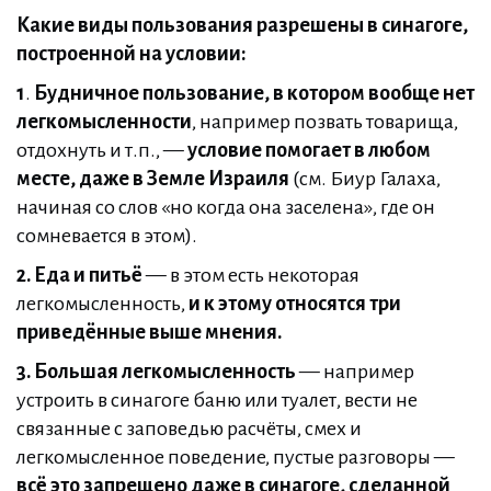
Какие виды пользования разрешены в синагоге,
построенной на условии:
1
.
Будничное пользование, в котором вообще нет
легкомысленности
, например позвать товарища,
отдохнуть и т.п., —
условие помогает в любом
месте, даже в Земле Израиля
(см. Биур Галаха,
начиная со слов «но когда она заселена», где он
сомневается в этом).
2.
Еда и питьё
— в этом есть некоторая
легкомысленность,
и к этому относятся три
приведённые выше мнения.
3. Большая легкомысленность
— например
устроить в синагоге баню или туалет, вести не
связанные с заповедью расчёты, смех и
легкомысленное поведение, пустые разговоры —
всё это запрещено даже в синагоге, сделанной