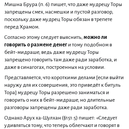
Мишна Брура (п. 6) пишет, что даже мудрецу Торы
запрещены смех, насмешки и пустой разговор,
поскольку даже мудрец Торы обязан в трепете
перед Храмом.
Согласно этому следует выяснить,
можно ли
говорить о размене денег
и тому подобном в
бейт-мидраше, ведь даже мудрецу Торы
запрещено говорить там даже ради заработка, и
даже в синагогах, построенных на условии.
Представляется, что короткими делами [если выйти
наружу для их совершения, это приведёт к битуль
Тора] мудрецу Торы разрешено заниматься и
говорить о них в бейт-мидраше, но длительные
разговоры запрещены даже ради заработка.
Однако Арух ха-Шулхан (§151:5) пишет: «Следует
удивляться тому, что теперь облегчают и говорят в