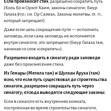
Если произносит стих
, разрешено сократить путь
(Коль Бо и Орхот Хаим, законы синагоги; Биур
Галаха §151; см. Ор Самеах, Законы молитвы, гл. 11,
который запрещает).
Даже если цель сокращения пути — исполнить
заповедь, если сама заповедь не исполняется
внутри синагоги, это запрещено (Биур Галаха там,
начиная со слов «сократить»).
Разрешено входить в синагогу ради заповеди
даже без произнесения стиха.
Из Гемары (Мегила там) и Шулхан Аруха (там)
ясно, что если путь существовал до строительства
синагоги, разрешено сокращать путь через
синагогу; отсюда выводятся следующие законы:
Если в синагоге есть внутренняя комната,
построенная во время строительства синагоги,