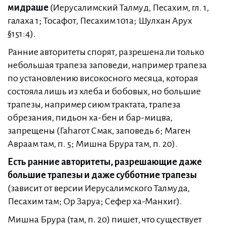
мидраше
(Иерусалимский Талмуд, Песахим, гл. 1,
галаха 1; Тосафот, Песахим 101a; Шулхан Арух
§151:4).
Ранние авторитеты спорят, разрешена ли только
небольшая трапеза заповеди, например трапеза
по установлению високосного месяца, которая
состояла лишь из хлеба и бобовых, но большие
трапезы, например сиюм трактата, трапеза
обрезания, пидьон ха-бен и бар-мицва,
запрещены (Гаһагот Смак, заповедь 6; Маген
Авраам там, п. 5; Мишна Брура там, п. 20).
Есть ранние авторитеты, разрешающие даже
большие трапезы и даже субботние трапезы
(зависит от версии Иерусалимского Талмуда,
Песахим там; Ор Заруа; Сефер ха-Манхиг).
Мишна Брура (там, п. 20) пишет, что существует