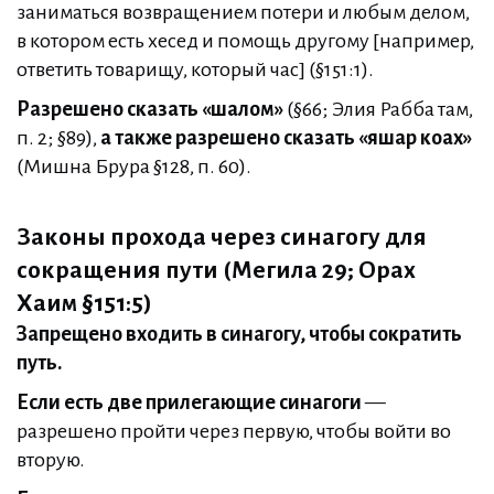
заниматься возвращением потери и любым делом,
в котором есть хесед и помощь другому [например,
ответить товарищу, который час] (§151:1).
Разрешено сказать «шалом»
(§66; Элия Рабба там,
п. 2; §89),
а также разрешено сказать «яшар коах»
(Мишна Брура §128, п. 60).
Законы прохода через синагогу для
сокращения пути (Мегила 29; Орах
Хаим §151:5)
Запрещено входить в синагогу, чтобы сократить
путь.
Если есть две прилегающие синагоги
—
разрешено пройти через первую, чтобы войти во
вторую.