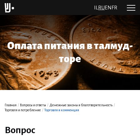
IL
RU
EN
FR
Оплата питания в талмуд-
торе
Главная
/
Вопросы и ответы
/
Денежные законы и благотворительность
/
Торговля и потребление
/
Торговля и комменция
Вопрос