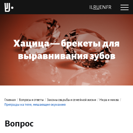
IL
RU
EN
FR
Хацица — брекеты для
выравнивания зубов
Главная
/
Вопросы и ответы
/
Законы свадьбы и семейной жизни
/
Нида и миква
/
Преграды на теле, мешающие окунанию
Вопрос