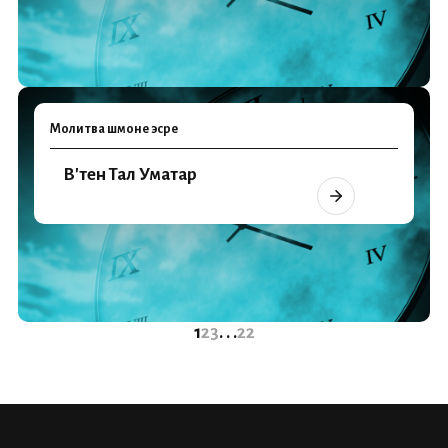
Молитва шмоне эсре
В'тен Тал Уматар
1
2
3
. . .
22