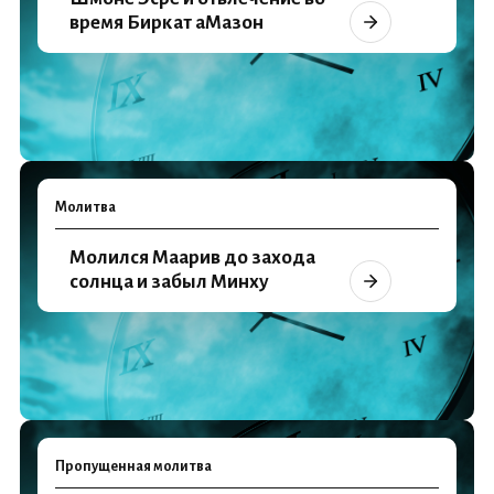
время Биркат аМазон
Молитва
Молился Маарив до захода
солнца и забыл Минху
Пропущенная молитва