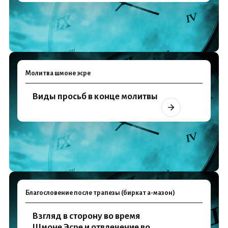
Молитва шмоне эсре
Виды просьб в конце молитвы
Благословение после трапезы (биркат а-мазон)
Взгляд в сторону во время
Шмоне Эсре и отвлечение во