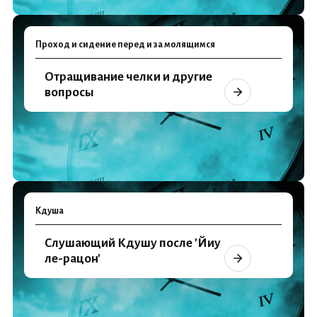
Проход и сидение перед и за молящимся
Отращивание челки и другие
вопросы
Кдуша
Слушающий Кдушу после 'Йиу
ле-рацон'