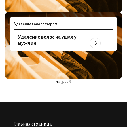
Удаление волос лазером
Удаление волос на ушах у
мужчин
1
2
3
. . .
6
Главная страница