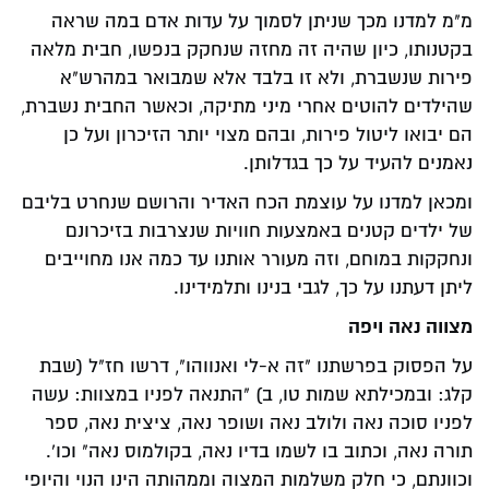
מ"מ למדנו מכך שניתן לסמוך על עדות אדם במה שראה
בקטנותו, כיון שהיה זה מחזה שנחקק בנפשו, חבית מלאה
פירות שנשברת, ולא זו בלבד אלא שמבואר במהרש"א
שהילדים להוטים אחרי מיני מתיקה, וכאשר החבית נשברת,
הם יבואו ליטול פירות, ובהם מצוי יותר הזיכרון ועל כן
נאמנים להעיד על כך בגדלותן.
ומכאן למדנו על עוצמת הכח האדיר והרושם שנחרט בליבם
של ילדים קטנים באמצעות חוויות שנצרבות בזיכרונם
ונחקקות במוחם, וזה מעורר אותנו עד כמה אנו מחוייבים
ליתן דעתנו על כך, לגבי בנינו ותלמידינו.
מצווה נאה ויפה
על הפסוק בפרשתנו "זה א-לי ואנווהו", דרשו חז"ל (שבת
קלג: ובמכילתא שמות טו, ב) "התנאה לפניו במצוות: עשה
לפניו סוכה נאה ולולב נאה ושופר נאה, ציצית נאה, ספר
תורה נאה, וכתוב בו לשמו בדיו נאה, בקולמוס נאה" וכו'.
וכוונתם, כי חלק משלמות המצוה וממהותה הינו הנוי והיופי