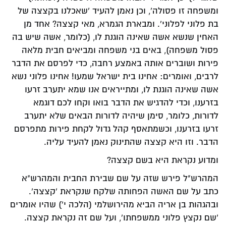
ומשפחה זו פסולה', וכן נאמן להעיד 'שאכלנו בקצצה של
בת פלוני לפלוני'. ומבארת הגמרא, מאי קצצה? אחד מן
האחין שנשא אשה שאינה הוגנת לו, (כלומר, אשה שיש בה
פסול משפחה), באים בני משפחה ומביאים חבית מלאה
פירות ושוברים אותה באמצע רחבה, כדי לפרסם את הדבר
לרבים, ואומרים: אחינו בית ישראל שמעו! אחינו פלוני נשא
אשה שאינה הוגנת לו, ומתייראים אנו שמא יתערב זרעו
בזרענו, וכדי להדגיש את הדבר בואו וקחו לכם דוגמא
לדורות, כלומר, סימן שיהיה לדורות הבאים שלא יתערב
זרעו בזרענו, וכשמתאסף קהל גדול לקחת פירות מתפרסם
הדבר. וזו היא קצצה שהתינוק נאמן להעיד עליה.
ומדוע נקראת היא בשם קצצה?
המהרש"ל פירש שזה על שם שבירת החבית והמהרש"א
כתב על שם האשה הפחותה שלקח שנקראת 'קצצה'.
ובהגהות בן אריה הביא מהירושלמי (הלכה י') שהיו אומרים
'שם נקצץ פלוני ממשפחתו', ועל שם זה נקראת קצצה.