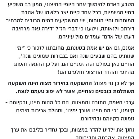
מטבע האדם להימשך אחר היופי החיצוני, ממון רב משקיע
בחיי הגשמיות, בכל אחד קיים יצר כלשהו של אהבת
המותרות וחיי הנוחות, יש המשקיעים דמים מרובים להרחיב
דירתם ולנאותה, ויטענו כי דברי חז"ל "דירה נאה מרחיבה
דעתו של אדם" עומדים מול עיניהם.
אמנם, גם אם יש אמת בטענתם, מחובתנו לזכור כי "ימי
שנותינו בהם שבעים שנה ואם בגבורות שמונים שנה",
החיים כאן בעולם הזה זמניים הם, ועל כן ההנאה והעונג
מהיופי וההדר החיצוני חולפים הם!
ההשקעה בהידור מצוה הינה השקעה
אך לא כן נוי מצוה!
משתלמת בנכסים נצחיים, אשר לא יפוג טעמם לנצח.
ערכי האמת, התורה והמצווה, הם כל מהות חיינו, ובקיומם -
קיומנו, "כי הם חיינו ואורך ימינו", וסגולת אריכות הימים
טמונה בקיומם ובהידורם.
נחנך את ילדינו להדר במצוות, ובכך נחדיר בליבם את ערך
המצווה, אהבתה וחביבותה.