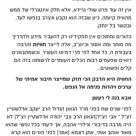
אין זה עוד פרט שולי גרידא, אלא חלק אינטגרלי של ממש
מהווית קיומה, כיון שבזה הוא נקבע ונצרב בנפשו לעד,
ובקשר בל ינתק.
כהורים ומחנכים אין תפקידינו רק להעביר מידע ולהדריך
חוויות
מה מותר ומה אסור וכיוצ"ב, אלה לייצר
והרבה
בעבודת ה, כל אחד לפי פרי דמיונו העשיר, וכשמתבוננים
רואים שפעמים רבות הכלים העומדים לרשותנו בזה הם
קלים ופשוטים..
החוויה היא הדבק הכי חזק שמייצר חיבור אמיתי של
ערכים ויהדות פנימה אל הנפש.
אבא בנה לי רעשן
לפני שנים שח בפני מו"ר הגאון הגדול הרב יעקב אדלשטיין
זצ"ל " אבי זצ"ל[הגאון הרב צבי יהודה אדלשטיין זצ"ל] לא
היה מרבה בדיבורי וגילויי אהבה, אך ידעתי בכל נפשי שהוא
מאוד אוהב אותי, אתן דוגמא [אמר] לפני פורים הוא קרא