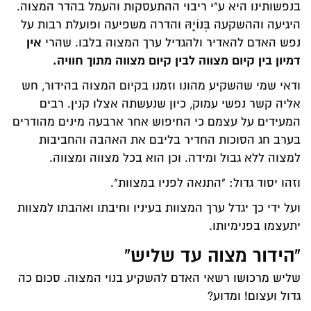
בנפשותינו היא ע"י ריבוי ההתעסקות והעמל בהדר המצוה.
היגיעה וההשקעה בְּנוֹיָהּ והדרה משפיעה ופועלת רבות על
אין
נפש האדם להאדיר ולהגדיל ערך המצוה בלבו. שהרי
דמיון בין קיום מצווה לבין קיום
מצווה מתוך חוויה.
ודאי שמי שהשקיע מהונו וזמנו בקיום המצוה בהידור, חש
אליה קשר נפשי עמוק, כיון שנעשתה אצלו קנין. רבים
המעידים על עצמם כי החיפוש אחר ארבעה מינים מהודרים
בערב חג הסוכות החדיר בליבם את האהבה והחביבות
למצוה ללא גבול ומידה. וכן הוא בכל מצווה ומצווה.
וזהו יסוד גדול: "התנאה לפניו במצוות".
ועל ידי כך יגדל ערך המצוות בעיניו וחיבתו ואהבתו למצוות
יתעצמו בפנימיותו.
"הידור מצוה עד שליש"
שליש מרכושו רשאי האדם להשקיע בנוי המצוה. סכום כה
גדול ועצום! ומדוע?