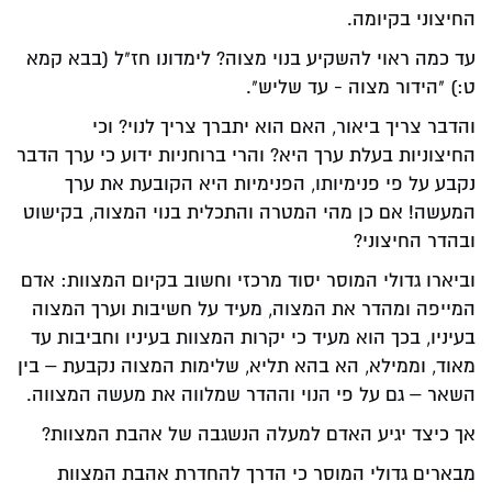
החיצוני בקיומה.
עד כמה ראוי להשקיע בנוי מצוה? לימדונו חז"ל (בבא קמא
ט:) "הידור מצוה - עד שליש".
והדבר צריך ביאור, האם הוא יתברך צריך לנוי? וכי
החיצוניות בעלת ערך היא? והרי ברוחניות ידוע כי ערך הדבר
נקבע על פי פנימיותו, הפנימיות היא הקובעת את ערך
המעשה! אם כן מהי המטרה והתכלית בנוי המצוה, בקישוט
ובהדר החיצוני?
וביארו גדולי המוסר יסוד מרכזי וחשוב בקיום המצוות: אדם
המייפה ומהדר את המצוה, מעיד על חשיבות וערך המצוה
בעיניו, בכך הוא מעיד כי יקרות המצוות בעיניו וחביבות עד
מאוד, וממילא, הא בהא תליא, שלימות המצוה נקבעת – בין
השאר – גם על פי הנוי וההדר שמלווה את מעשה המצווה.
אך כיצד יגיע האדם למעלה הנשגבה של אהבת המצוות?
מבארים גדולי המוסר כי הדרך להחדרת אהבת המצוות