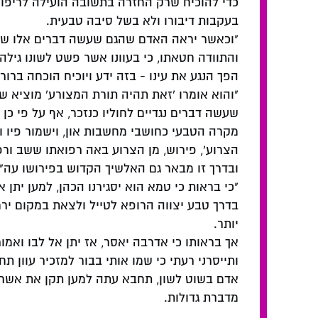
כדי להוכיח שרק החזרה בתשובה הועילה לריפוי
בעקבות דיבורו ולא בשל סיבה טבעית.
"וכאשר יראה האדם שהגם שעשה דברים אלו שהם 
והתוודה חטאתו, כי בעוונו אשר פשט לשונו גילה 
הפך הנגע את עינו - בזה ידע ויוכיח הוכחה ברו
"והוא אומרו 'זאת תהיה תורת המצורע' מוציא ש
שעשה דברים נגדיים לחוליו כנזכר, אף על פי כן נ
מקרה הטבעי כחושבי מחשבות און, וישמור פיו ו
הצרוע', פירוש, מן הצרוע באה רפואתו ששב ורפא
ובדרך זו מבאר גם האלשיך הקדוש בפירושו עה"
"כי בראות כי טמא הוא יסגירנו הכהן, למען יתן 
בדרך טבע יצווה הרופא לטייל ולצאת במקום ירח
יותר.
אך בראותו כי אדרבה יאסר, אז יתן אל לבו ואמור
ותייסרני רעתי כי שמו אותי בבור למזכיר עוון ת
אדם בשוט לשון, תחבא עתה למען תקן את אשר ע
מדברת גדולות.