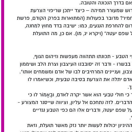
אם בדרך הנכונה והטובה.
דוש שמעורר תמיהה – כיצד ייתכן שריפוי הצרעת
חמיר? מדובר בפעולות (המתוארות בפרק הקודם, פרשת
רום להחרפת הנגעים, כמו: ישיבה בדד מחוץ למחנה,
על שפם יעטה" (ויקרא יג, מו). אם כן, מה התועלת
הטבע - תכונתו תתהווה מעפשות וזיהום הגוף,
שרו - ודבר זה יסובבנו העיצבון וצרת הלב ושיממון
ן, ועניינים המרחיבים לבו של אדם ומשמחים אותו".
אדם יתלה את הצרעת בסיבה טבעית, וכשיאמרו לו
.
י חולי טבעי הוא אשר יקרה לאדם, ובֶאֱמוֹר לו כי
דברים. לזה נתחכם אל עליון, וציווה שייסגר המצורע -
ועל שפם יעטה, ודברים אלו הם כפי הטבע נגדיים
.
יגיון יכולות לעשות יותר נזק מאשר תועלת, וזאת