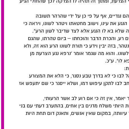
 הצרעת, ומתוך זה תהיה לו הצדקה לכך שהחולי הגיע
נגדיים, אף על פי כן על ידי שהרהר תשובה
הנגע את עינו, וישוב מחטאתו ויטהר לשונו, ויראה כי
רה שלא בא לו הנגע אלא לצד שדיבר לשון הרע".
ם רע, והכרת הדבר והוכחתו – ביום טהרתו, שהגם
טהר, בזה יבין וידע כי תורת לשונו הרע הוא זה, ולא
לשונו. והוא מה שגמר אומר 'נרפא נגע הצרעת מן
 לו". ע"כ.
ת:
אל לבו כי לא בדרך טבע נסגר, כי הלא את המצורע
ב לבו לתקן עיפוש דמו, ושלא ייסגר כי שם יתעפש אז
 יאמר, אין זה כי אם רוע לב אשר הרעותי,
חת היותי משלח מדנים בין אחים, בהתערב דעתי עם בני
יוותה, במקום שאין אנשים, ותאנק דום תחת היות