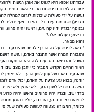
עבודתנו אפוא היא לנווט את אותן רגשות ולהוצי
יסוד זה למדנו בפרשתנו מדברי האור החיים הק
נעשה על ידי פעולות שיכולות לגרום למחלה לה
תזריע) שגורמות עצב בלב האדם, ואף יכולים לג
ובנוסף "בגדיו יהיו קרועים, וראשו יהיה פרוע, ו
בביצוע פעולות אלה?
והוא מבאר:
"נראה לפרש על זה הדרך: להיות שהצרעת - כפי 
ותגבורת המרה אשר תתגבר באדם, ועושה רושם בב
השכל, והרפואה הטבעית לזה היא הרחקות העיצבו
האור החיים הקדוש מסביר כי ייתכן מצב שבו ה
שהנגעים באו בשל עוון לשון הרע – לא יאמין לכך
"והנה, בבוא נגע צרעת על האדם, יכול אדם לומר כ
הוא זה בשביל לשון הרע - לא יאמין ולא יצדיק ה
בדד ישב, ובגדיו יהיו פרומים וראשו יהיה פרוע 
לרפואת סיבת הנגע, ואדרבה, יולידו הנגע מחדש"
כלומר, המצורע נצטווה לעשות פעולות שעל פי הה