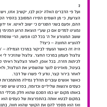
2
ועל פי הדברים האלה יכוון לבו, יקשיב אזנו, וישו
הצרעת, כי מן השמים הסירו המסובב בהסיר הס
ההם, ופעם בשני הסגרים כי ישוב לאיטו. אז ידון
נמצינו למדים אם כן שע"י הוצאת הרוע הפנימי (
ששב המצורע אל ה' בכל לבו ונפשו, הרי שנסת
להוציא החוצה – כיצד?
היה זה כאשר הגעתי לביקור במרכז הגמילה – 'ר
צלצול פעמון במרכז החצר. צלצול שהזכיר לי את
לכיתות חזרה. בכל אופן, לאחר הצלצול ראיתי ק
בעיגול, מאזינים לנער שהשמיע את הצלצול, ול
לאחר בירור קצר, נודע לי פשרו של דבר.
כאשר אנשים עוברים תהליך גמילה מהתמכרות ק
כעסים ורגשות שליליים וכדומה, בפרט שיש סוג
באותו מקום יש כמו הסכם שהוא חלק מכללי הה
במקום לבטא אותה בהתפרצות של כעסים הוא פש
ואז הוא מספר להם את הקושי שהוא חווה, בתגובה