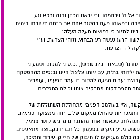
ב אל ה' וירחמהו. וכי יראנו הכהן והנה נרפא נגע
יבה ורפאוהו פעם בהסגר אחת אם רבתה תשובתו בימים
 דינו למזור כי רפואות תעלה העלה".
לשון הרע) נעשה רע מבחוץ, וזוהי הצרעת, וע"י
לקה לה הצרעת.
טורנו' (שבאזור בית שמש), נכנסתי למקום ושמעתי
 ילדותי בת"ת, עם אותו צלצול היינו נכנסים מההפסקה
בוצת נערים מגיעה למקום בו עמד הפעמון, עומדים
אחר מספר דקות מחבקים אותו וכולם מתפזרים.
שה, אזי בעולמם הפנימי מתחוללת השתוללות של
י התמכרויות שהחלו ממקום של בריחה ממצוקה פנימית.
תנהלות, שכאשר אחד מהחברים מרגיש קושי פנימי,
וט מגיע ומקיש בפעמון, כל חבריו בקבוצה מתאספים,
 כולם מעניקים לו חיבוק של חיזוק, עידוד ותמיכה,