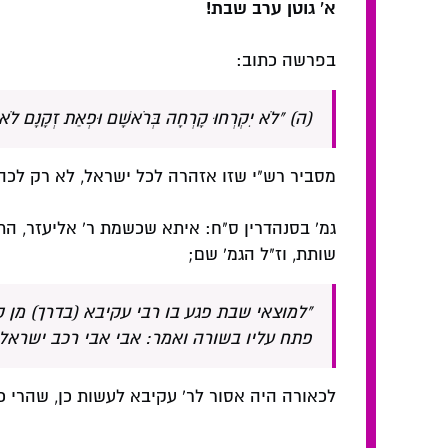
א' גוטן ערב שבת!
בפרשה כתוב:
(ה) "לֹא יִקְרְחוּ קָרְחָה בְּרֹאשָׁם וּפְאַת זְקָנָם לֹא יְג
מסביר רש"י שזו אזהרה לכל ישראל, לא רק לכה
גמ' בסנהדרין ס"ח: איתא שכשמת ר' אליעזר, הת
שותת, וז"ל הגמ' שם;
"למוצאי שבת פגע בו רבי עקיבא (בדרך) מן 
פתח עליו בשורה ואמר: אבי אבי רכב ישראל ו
לכאורה היה אסור לר' עקיבא לעשות כן, שהרי 