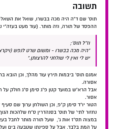
תשובה
תוס' שם ד"ה היה מכה בבשרו, שואל את השאלה 
ההפסד של תורה, וזה מותר. (עוד מעט בעזה"י נ
וז"ל תוס';
"היה מכה בבשרו - ומשום שרט לנפש (ויקרא
יש לי ואין לי שולחני להרצותן."
אמנם תוס' ביבמות תירץ עוד מהלך, וכן הובא ב
אסורה.
אבל הרא"ש במועד קטן פ"ג סימן ס"ג חולק על ת
אסור.
הטור יו"ד סימן ק"פ, וכן השולחן ערוך שם סעיף 
נחזור לתי' של תוס' בסנהדרין ס"ח שלהכות הגו
במצוה תס"ז אות ג', שעל תורה מותר לחבל בעצ
על המת בלבד, אבל על ספינתו שטבעה בים ועל 