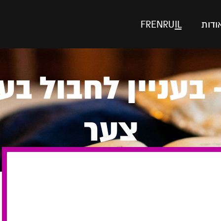
ודות
IL
RU
EN
FR
בעניין לחבול ב
צער