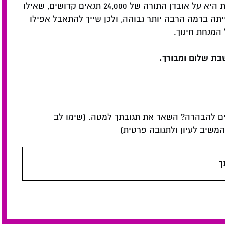
להתאבל יותר מי"ב חודש על מת? אלא שהאבלות היא על אובדן התורה של 24,000 תנאים קדושים, שאילו
יתה ברמה הרבה יותר גבוהה, ולכן שייך להתאבל אפילו
המנחת חינוך.
בת שלום ומבורך.
ם להבהרה? השאר את תגובתך למטה. (שימו לב
שיב לעיון ולתגובה פרטית)
ך