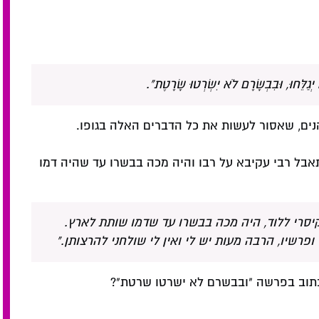
ַלֵּחוּ, וּבִבְשָׂרָם לֹא יִשְׂרְטוּ שָׂרָטֶת".
נים, שאסור לעשות את כל הדברים האלה בגופו.
אבל רבי עקיבא על רבו והיה מכה בבשרו עד שהיה דמו
קיסרי ללוד, היה מכה בבשרו עד שדמו שותת לארץ.
פרשיו, הרבה מעות יש לי ואין לי שולחני להרצותן."
כתוב בפרשה "ובבשרם לא ישרטו שרטת"?