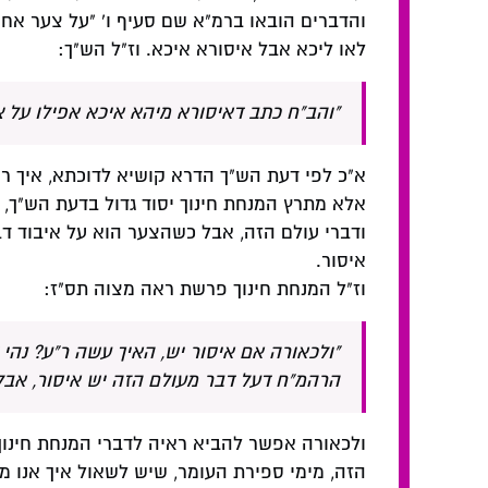
והדברים הובאו ברמ"א שם סעיף ו' "על צער אח
לאו ליכא אבל איסורא איכא. וז"ל הש"ך:
"והב"ח כתב דאיסורא מיהא איכא אפילו על צע
א"כ לפי דעת הש"ך הדרא קושיא לדוכתא, איך ר
אלא מתרץ המנחת חינוך יסוד גדול בדעת הש"ך
ודברי עולם הזה, אבל כשהצער הוא על איבוד דבר 
איסור.
וז"ל המנחת חינוך פרשת ראה מצוה תס"ז:
"ולכאורה אם איסור יש, האיך עשה ר"ע? נהי 
הרהמ"ח דעל דבר מעולם הזה יש איסור, אבל
ולכאורה אפשר להביא ראיה לדברי המנחת חינוך
הזה, מימי ספירת העומר, שיש לשאול איך אנו מ