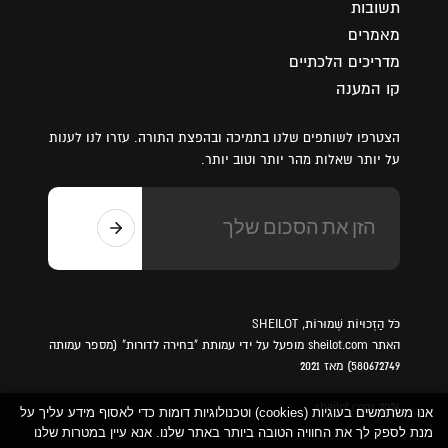
תשובות
מאמרים
מדריכים הלכתיים
קו המענה
הצטרפו לשותפים שלנו בתמיכה ובהפצת התורה. עזרו לנו לענות
על יותר שאלות מהר יותר וטוב יותר.
כֹּל הַזְכוּיוֹת שְׁמוּרוֹת, SHEILOT
האתר sheilot.com מופעל על ידי עמותת "בחירה לדורות" (מספר עמותה
580672749) מאז 2021
sheilot.com 2026
אנו משתמשים בעוגיות (cookies) וטכנולוגיות דומות כדי לאסוף מידע עליך על
מנת לספק לך את החוויה הטובה ביותר באתר שלנו. אנא עיין במטרות שלנו