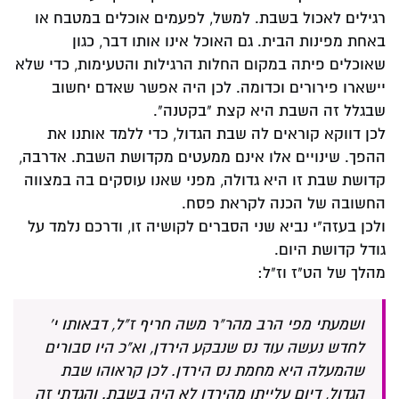
רגילים לאכול בשבת. למשל, לפעמים אוכלים במטבח או
באחת מפינות הבית. גם האוכל אינו אותו דבר, כגון
שאוכלים פיתה במקום החלות הרגילות והטעימות, כדי שלא
יישארו פירורים וכדומה. לכן היה אפשר שאדם יחשוב
שבגלל זה השבת היא קצת "בקטנה".
לכן דווקא קוראים לה שבת הגדול, כדי ללמד אותנו את
ההפך. שינויים אלו אינם ממעטים מקדושת השבת. אדרבה,
קדושת שבת זו היא גדולה, מפני שאנו עוסקים בה במצווה
החשובה של הכנה לקראת פסח.
ולכן בעזה"י נביא שני הסברים לקושיה זו, ודרכם נלמד על
גודל קדושת היום.
מהלך של הט"ז וז"ל:
ושמעתי מפי הרב מהר"ר משה חריף ז"ל, דבאותו י'
לחדש נעשה עוד נס שנבקע הירדן, וא"כ היו סבורים
שהמעלה היא מחמת נס הירדן. לכן קראוהו שבת
הגדול, דיום עלייתן מהירדן לא היה בשבת. והגדתי זה