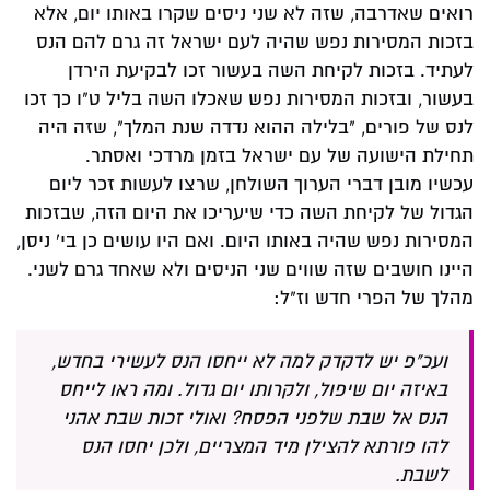
רואים שאדרבה, שזה לא שני ניסים שקרו באותו יום, אלא
בזכות המסירות נפש שהיה לעם ישראל זה גרם להם הנס
לעתיד. בזכות לקיחת השה בעשור זכו לבקיעת הירדן
בעשור, ובזכות המסירות נפש שאכלו השה בליל ט"ו כך זכו
לנס של פורים, "בלילה ההוא נדדה שנת המלך", שזה היה
תחילת הישועה של עם ישראל בזמן מרדכי ואסתר.
עכשיו מובן דברי הערוך השולחן, שרצו לעשות זכר ליום
הגדול של לקיחת השה כדי שיעריכו את היום הזה, שבזכות
המסירות נפש שהיה באותו היום. ואם היו עושים כן בי' ניסן,
היינו חושבים שזה שווים שני הניסים ולא שאחד גרם לשני.
מהלך של הפרי חדש וז"ל:
ועכ"פ יש לדקדק למה לא ייחסו הנס לעשירי בחדש,
באיזה יום שיפול, ולקרותו יום גדול. ומה ראו לייחס
הנס אל שבת שלפני הפסח? ואולי זכות שבת אהני
להו פורתא להצילן מיד המצריים, ולכן יחסו הנס
לשבת.