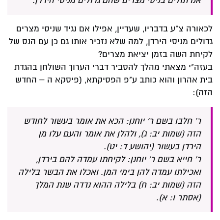
אנו תולים בניסי מצרים שהם גדולים מניסי הירדן.
לכאורה צ"ע בדבריו, שעדיין, אפילו אם נגיד שניסי מצרים
גדולים מניסי הירדן, למה שלא נזכיר אותו גם כן עם הנס של
לקיחת השה בזמן יציאת מצרים?
בעזה"י מצאתי מהלך להסביר דברי הערוך השולחן בהגדת
בית אהרון והוא כותב ע"פ הפסיקתא, (פיסקא ה – החדש
הזה):
ר' חלבו בשם ר' יוחנן: הכא את אומר בעשור לחודש
הזה (שמות יב: ג), ולהלן את אומר והעם עלו מן
הירדן בעשור (יהושע ד: יט).
ר' חייא בשם ר' יוחנן: לקיחתו עמדה להם בירדן,
ואכילתו עמדה להן בימי המן. ואכלו את הבשר בלילה
הזה (שמות יב: ח) בלילה ההוא נדדה שנת המלך
(אסתר ו: א).