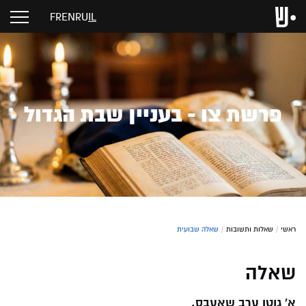
FR
EN
RU
IL
פרשת צו - בעניין שבת הגדול
ראשי
/
שאלות ותשובות
/
שאלה שבועית
שאלה
א' גוטן ערב שאעבס.