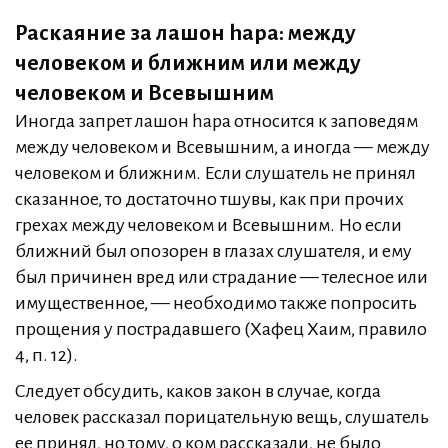
Раскаяние за лашон hара: между
человеком и ближним или между
человеком и Всевышним
Иногда запрет лашон hара относится к заповедям
между человеком и Всевышним, а иногда — между
человеком и ближним. Если слушатель не принял
сказанное, то достаточно тшувы, как при прочих
грехах между человеком и Всевышним. Но если
ближний был опозорен в глазах слушателя, и ему
был причинен вред или страдание — телесное или
имущественное, — необходимо также попросить
прощения у пострадавшего (Хафец Хаим, правило
4, п. 12).
Следует обсудить, каков закон в случае, когда
человек рассказал порицательную вещь, слушатель
ее принял, но тому, о ком рассказали, не было