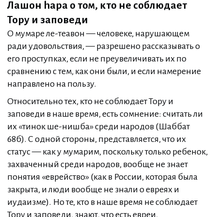
Лашон hара о том, кто не соблюдает
Тору и заповеди
О мумаре ле-теавон — человеке, нарушающем
ради удовольствия, — разрешено рассказывать о
его проступках, если не преувеличивать их по
сравнению с тем, как они были, и если намерение
направлено на пользу.
Относительно тех, кто не соблюдает Тору и
заповеди в наше время, есть сомнение: считать ли
их «тинок ше-нишба» среди народов (Шаббат
68б). С одной стороны, представляется, что их
статус — как у мумарим, поскольку только ребенок,
захваченный среди народов, вообще не знает
понятия «еврейство» (как в России, которая была
закрыта, и люди вообще не знали о евреях и
иудаизме). Но те, кто в наше время не соблюдает
Тору и заповеди, знают, что есть евреи,