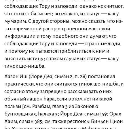
соблюдающие Тору и заповеди, однако не считают,
что это их обязывает; возможно, их статус — как у
мумарим. С другой стороны, можно сказать, что из-
за современной распространенной массовой
информации и тому подобного они думают, что
соблюдающие Тору и заповеди — странные люди,
и поэтому не пытаются приблизиться к ним и
выяснить истину; в таком случае их статус — как у
тинок ше-нишба.
Хазон Иш (Йоре Деа, симан 2, п. 28) постановил
практически, что они считаются тинок ше-нишба, и
согласно этому запрещено рассказывать о них
обычный лашон hара, если в этом нет никакой
пользы [см. Рамбам, глава 3 из Законов о
бунтовщиках, hалаха 3; Йоре Деа, симан 159; Орах
Хаим, симан 385; см. также респонсы Биньян Цион
hа-Хадашот, симан 23; респонсы Маhаршам, ч. 1,