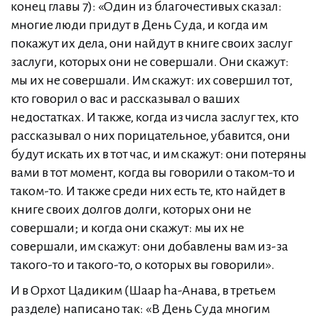
конец главы 7): «Один из благочестивых сказал:
многие люди придут в День Суда, и когда им
покажут их дела, они найдут в книге своих заслуг
заслуги, которых они не совершали. Они скажут:
мы их не совершали. Им скажут: их совершил тот,
кто говорил о вас и рассказывал о ваших
недостатках. И также, когда из числа заслуг тех, кто
рассказывал о них порицательное, убавится, они
будут искать их в тот час, и им скажут: они потеряны
вами в тот момент, когда вы говорили о таком-то и
таком-то. И также среди них есть те, кто найдет в
книге своих долгов долги, которых они не
совершали; и когда они скажут: мы их не
совершали, им скажут: они добавлены вам из-за
такого-то и такого-то, о которых вы говорили».
И в Орхот Цадиким (Шаар hа-Анава, в третьем
разделе) написано так: «В День Суда многим