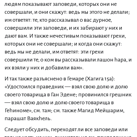
людям показывают заповеди, которых они не
совершали, и они скажут: ведь мы этого не делали;
им ответят: те, кто рассказывал о вас дурное,
совершили эти заповеди, и их забирают у них и
дают вам. И также нечестивым показывают грехи,
которых они не совершали; и когда они скажут:
ведь мы не делали, им ответят: эти грехи
совершили те, о ком вы рассказывали лашон hара, и
их взяли у них и добавили вам».
И так также разъяснено в Гемаре (Хагига 15а):
«Удостоился праведник — взял свою долю и долю
своего товарища в Ган Эдене; провинился грешник
— взял свою долю и долю своего товарища в
Геhиноме», см. там; см. также Магид Мейшарим,
парашат Ваякhель.
Следует обсудить, переходят ли все заповеди или