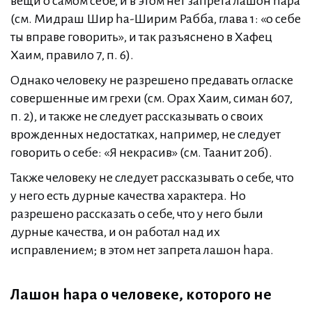
вещи о самом себе, и в этом нет запрета лашон hара
(см. Мидраш Шир hа-Ширим Рабба, глава 1: «о себе
ты вправе говорить», и так разъяснено в Хафец
Хаим, правило 7, п. 6).
Однако человеку не разрешено предавать огласке
совершенные им грехи (см. Орах Хаим, симан 607,
п. 2), и также не следует рассказывать о своих
врожденных недостатках, например, не следует
говорить о себе: «Я некрасив» (см. Таанит 20б).
Также человеку не следует рассказывать о себе, что
у него есть дурные качества характера. Но
разрешено рассказать о себе, что у него были
дурные качества, и он работал над их
исправлением; в этом нет запрета лашон hара.
Лашон hара о человеке, которого не