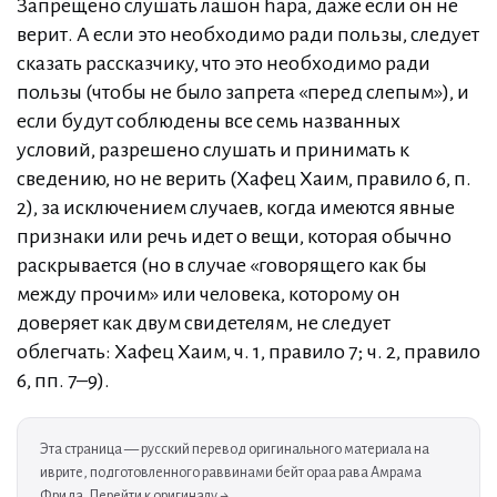
Запрещено слушать лашон hара, даже если он не
верит. А если это необходимо ради пользы, следует
сказать рассказчику, что это необходимо ради
пользы (чтобы не было запрета «перед слепым»), и
если будут соблюдены все семь названных
условий, разрешено слушать и принимать к
сведению, но не верить (Хафец Хаим, правило 6, п.
2), за исключением случаев, когда имеются явные
признаки или речь идет о вещи, которая обычно
раскрывается (но в случае «говорящего как бы
между прочим» или человека, которому он
доверяет как двум свидетелям, не следует
облегчать: Хафец Хаим, ч. 1, правило 7; ч. 2, правило
6, пп. 7–9).
Эта страница — русский перевод оригинального материала на
иврите, подготовленного раввинами бейт ораа рава Амрама
Фрида.
Перейти к оригиналу →