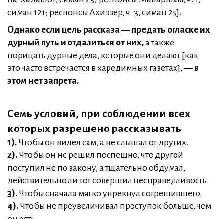
симан 121; респонсы Ахиэзер, ч. 3, симан 25].
Однако если цель рассказа — предать огласке их
дурный путь и отдалиться от них,
а также
порицать дурные дела, которые они делают [как
это часто встречается в харедимных газетах],
— в
этом нет запрета.
Семь условий, при соблюдении всех
которых разрешено рассказывать
1).
Чтобы он видел сам, а не слышал от других.
2).
Чтобы он не решил поспешно, что другой
поступил не по закону, а тщательно обдумал,
действительно ли тот совершил несправедливость.
3).
Чтобы сначала мягко упрекнул согрешившего.
4).
Чтобы не преувеличивал проступок больше, чем
он есть.