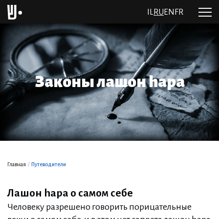
IL
RU
EN
FR
Законы лашон hара
Главная
/
Путеводители
Лашон hара о самом себе
Человеку разрешено говорить порицательные