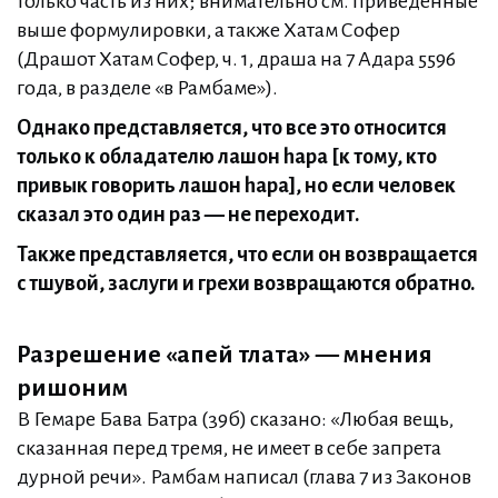
только часть из них; внимательно см. приведенные
выше формулировки, а также Хатам Софер
(Драшот Хатам Софер, ч. 1, драша на 7 Адара 5596
года, в разделе «в Рамбаме»).
Однако представляется, что все это относится
только к обладателю лашон hара [к тому, кто
привык говорить лашон hара], но если человек
сказал это один раз — не переходит.
Также представляется, что если он возвращается
с тшувой, заслуги и грехи возвращаются обратно.
Разрешение «апей тлата» — мнения
ришоним
В Гемаре Бава Батра (39б) сказано: «Любая вещь,
сказанная перед тремя, не имеет в себе запрета
дурной речи». Рамбам написал (глава 7 из Законов