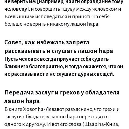
не верить им
[например, найти оправдание тому
человеку]
, и совершить тшуву между человеком и
Всевышним: исповедаться и принять на себя
больше не верить никакому лашон hара.
Совет, как избежать запрета
рассказывать и слушать лашон hара
Пусть человек всегда приучает себя судить
ближнего благоприятно, и тогда окажется, что он
не рассказывает и не слушает дурных вещей.
Передача заслуг и грехов у обладателя
лашон hара
В книге Ховот hа-Левавот разъяснено, что грехи и
заслуги обладателя лашон hара переходят от
одного к другому. И вот его слова (Шаар hа-Книа,