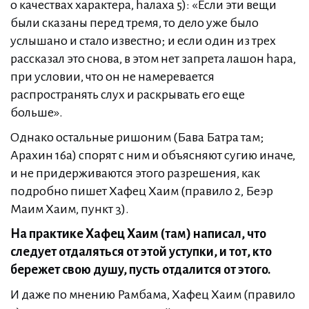
о качествах характера, hалаха 5): «Если эти вещи
были сказаны перед тремя, то дело уже было
услышано и стало известно; и если один из трех
рассказал это снова, в этом нет запрета лашон hара,
при условии, что он не намеревается
распространять слух и раскрывать его еще
больше».
Однако остальные ришоним (Бава Батра там;
Арахин 16а) спорят с ним и объясняют сугию иначе,
и не придерживаются этого разрешения, как
подробно пишет Хафец Хаим (правило 2, Беэр
Маим Хаим, пункт 3).
На практике Хафец Хаим (там) написал, что
следует отдаляться от этой уступки, и тот, кто
бережет свою душу, пусть отдалится от этого.
И даже по мнению Рамбама, Хафец Хаим (правило