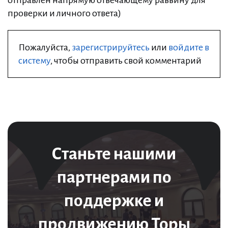
отправлен напрямую отвечающему раввину для
проверки и личного ответа)
Пожалуйста,
зарегистрируйтесь
или
войдите в
систему
, чтобы отправить свой комментарий
Станьте нашими
партнерами по
поддержке и
продвижению Торы