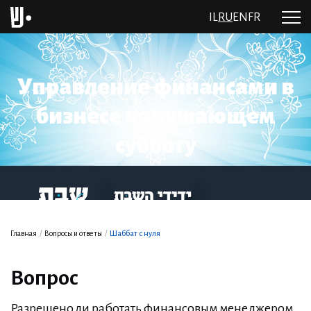
IL
RU
EN
FR
Управление финансами в
бизнесе нарушающем
субботу
Главная
/
Вопросы и ответы
/
Шаббат с нуля
Вопрос
Разрешено ли работать финансовым менеджером