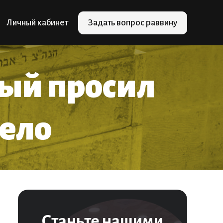
Личный кабинет
Задать вопрос раввину
рый просил
тело
Станьте нашими