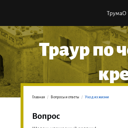
Трума
О 
Траур по 
кре
Главная
/
Вопросы и ответы
/
Уход из жизни
Вопрос