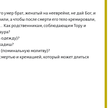
о умер брат, женатый на нееврейке, не дай Бог, и
нили, а чтобы после смерти его тело кремировали,
... Как родственникам, соблюдающим Тору и
раура?
ь одежду)?
 кадиш?
а (поминальную молитву)?
у смертью и кремацией, который может длиться