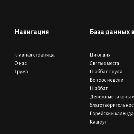
Навигация
База данных 
Главная страница
Цикл дня
О нас
Святые места
Трума
Шаббат с нуля
Вопрос недели
Шаббат
Денежные законы 
благотворительнос
Еврейский календ
Кашрут