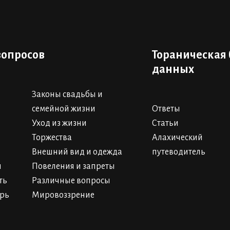
вопросов
Тораническая 
данных
Законы свадьбы и
семейной жизни
Ответы
Уход из жизни
Статьи
Торжества
Алахический
Внешний вид и одежда
путеводитель
и
Повеления и запреты
ть
Различные вопросы
арь
Мировоззрение