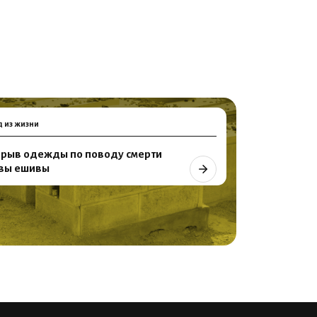
д из жизни
зрыв одежды по поводу смерти
авы ешивы