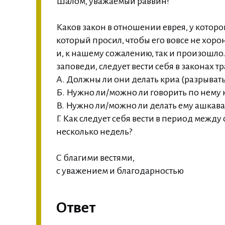
Шалом, уважаемый раввин!
Каков закон в отношении еврея, у которог
который просил, чтобы его вовсе не хоро
и, к нашему сожалению, так и произошло
заповеди, следует вести себя в законах т
А. Должны ли они делать криа (разрыват
Б. Нужно ли/можно ли говорить по нему
В. Нужно ли/можно ли делать ему ашкав
Г. Как следует себя вести в период межд
несколько недель?
С благими вестями,
с уважением и благодарностью
Ответ