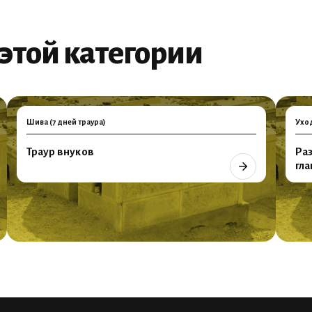
этой категории
Шива (7 дней траура)
Ухо
Траур внуков
Ра
гл