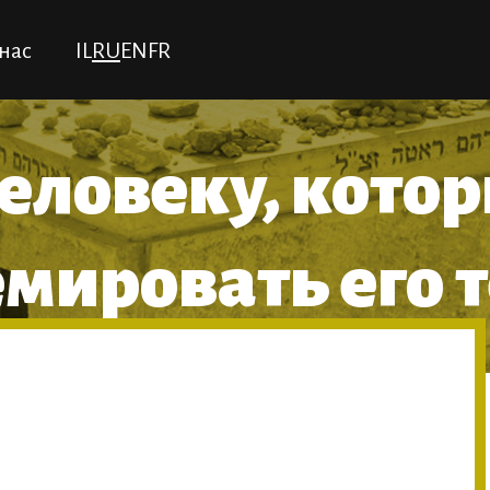
нас
IL
RU
EN
FR
человеку, кото
мировать его 