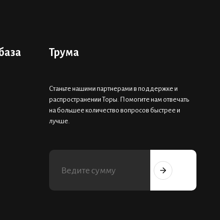
база
Трума
Станьте нашими партнерами в поддержке и
распространении Торы. Помогите нам отвечать
на большее количество вопросов быстрее и
лучше.