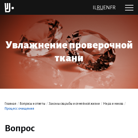
IL
RU
EN
FR
Увлажнение проверочной
ткани
Главная
/
Вопросы и ответы
/
Законы свадьбы и семейной жизни
/
Нида и миква
/
Процесс очищения
Вопрос