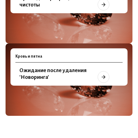
чистоты
Кровь и пятна
Ожидание после удаления
'Новоринга'