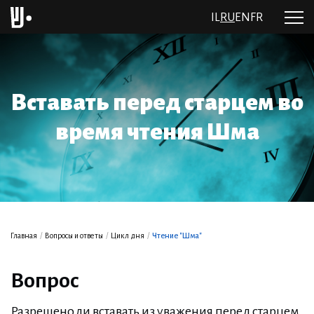
IL
RU
EN
FR
Вставать перед старцем во
время чтения Шма
Главная
/
Вопросы и ответы
/
Цикл дня
/
Чтение "Шма"
Вопрос
Разрешено ли вставать из уважения перед старцем