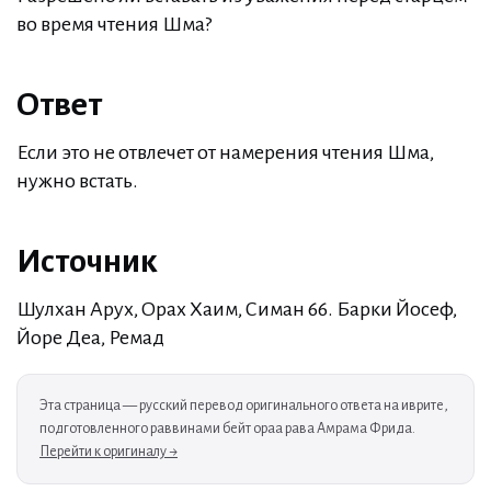
во время чтения Шма?
Ответ
Если это не отвлечет от намерения чтения Шма,
нужно встать.
Источник
Шулхан Арух, Орах Хаим, Симан 66. Барки Йосеф,
Йоре Деа, Ремад
Эта страница — русский перевод оригинального ответа на иврите,
подготовленного раввинами бейт ораа рава Амрама Фрида.
Перейти к оригиналу →