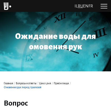
IL
RU
EN
FR
Ожидание воды для
омовения рук
Главная
/
Вопросы и ответы
/
Цикл дня
/
Приём пищи
/
Омовение рук перед трапезой
Вопрос