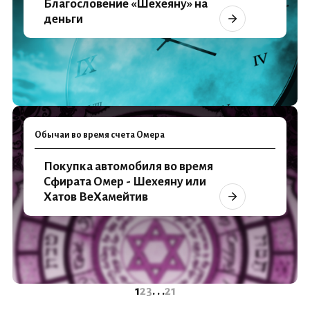
Благословение «Шехеяну» на
деньги
Обычаи во время счета Омера
Покупка автомобиля во время
Сфирата Омер - Шехеяну или
Хатов ВеХамейтив
1
2
3
. . .
21