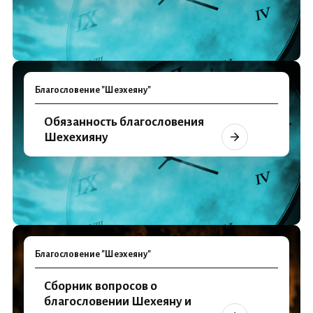
Благословение "Шеэхеяну"
Обязанность благословения
Шехехияну
Благословение "Шеэхеяну"
Сборник вопросов о
благословении Шехеяну и