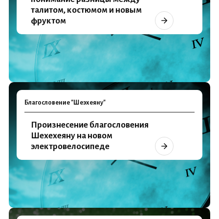
талитом, костюмом и новым
фруктом
Благословение "Шеэхеяну"
Произнесение благословения
Шехехеяну на новом
электровелосипеде