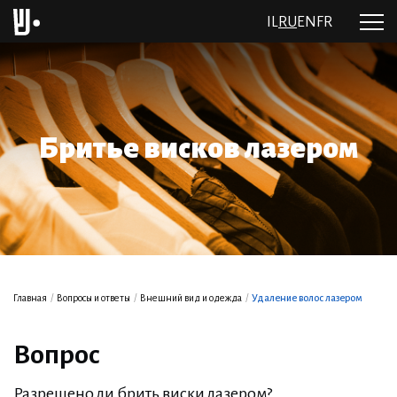
IL
RU
EN
FR
Бритье висков лазером
Главная
/
Вопросы и ответы
/
Внешний вид и одежда
/
Удаление волос лазером
Вопрос
Разрешено ли брить виски лазером?