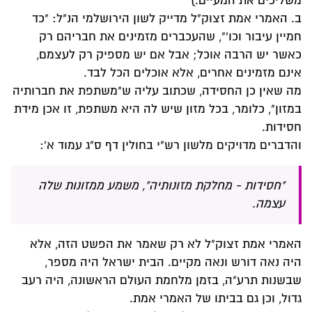
משליכים את המעיים.)
ב. האמרי אמת זצוק"ל מדייק לשון הירושלמי הנ"ל: "כד
חמיין עיבור וכו'", שהעכברים מזמינים את חבריהם רק
כאשר יש הרבה אוכל; אבל אם יש מספיק רק לעצמם,
אינם מזמינים אחרים, אלא אוכלים הכל לבד.
מה שאין כן החסידה, שכתוב עליה ש"משתפת את חברותיה
במזון", כלומר, בכל מזון שיש לה היא משתפת, זו אכן מידת
חסידות.
והדברים מדויקים מלשון רש"י בחולין דף ס"ג עמוד א':
"חסידות - מחלקת מזונותיה", משמע ממזונות שלה
עצמה.
האמרי אמת זצוק"ל לא רק שאמר את הפשט הזה, אלא
היה נאה דורש ונאה מקיים. הבית ישראל היה מספר,
שבשנות תרע"ה, בזמן מלחמת העולם הראשונה, היה רעב
גדול, וכן גם בביתו של האמרי אמת.