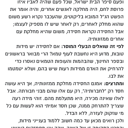
ופעם סיפר הבית ישראל, שכל פעם שהיה לאביו איזו
פרוסת לחם, היה מחלקה לאנשים אחרים, והיה אומר את
הפשט הנ"ל המובא בליקוטים, שהעכבר נקרא רשע משום
שהוא מחלק לאחרים, רק לאחר שיש לו מספיק לעצמו;
אבל החסידה נקראת חסידה, משום שהיא מחלקת עם
אחרים ממזונותיה.
לפי זה שואלים הבעלי המוסר:
אם לחסידה יש מידות
טובות, מדוע היא נחשבת לעוף טמא? הרי מבואר בראשונים
ובספר החינוך, שהבהמות והעופות הטמאים נאסרו כדי
להרחיק את האדם ממידות רעות שיש בהם, ושלא יטמטמו
את לבו.
ומתרצים:
אמנם החסידה מחלקת ממזונותיה, אך היא עושה
חסד רק "לחברותיה", רק עם אלו שהם מבני חבורתה. אבל
לאלו שאינה מכירה, היא מתעלמת מהם. זוהי מידה רעה
שצריך להתרחק ממנה, שכן חסד אמיתי הוא לעשות עם כל
מי שזקוק לעזרה, ללא הבדל.
ולכן רואים מכאן עד כמה חשוב ללמוד בענייני מידות,