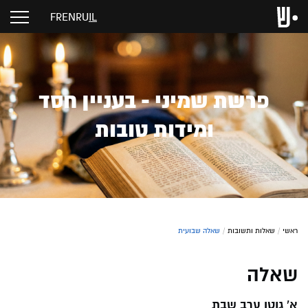
FR
EN
RU
IL
פרשת שמיני - בעניין חסד
ומידות טובות
ראשי
/
שאלות ותשובות
/
שאלה שבועית
שאלה
א' גוטן ערב שבת