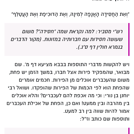
"וְאֵת הַחֲסִידָה הָאֲנָפָה לְמִינָהּ, וְאֶת הַדּוּכִיפַת וְאֶת הָעֲטַלֵּף"
רש"י מסביר: למה נקראת שמה "חסידה"? משום
שעושה חסידות עם חברותיה במזונות. (מקור הדברים
בגמרא חולין דף ס"ג.).
ויש להקשות מדברי התוספות בבבא מציעא דף מ'. שם
מבואר, שהמפקיד פירות אצל חברו, במשך הזמן יש פחת,
משום שהעכברים אוכלים מן הפירות. חכמים אומרים
שהפחת הוא לפי הכמות של הפירות שהופקדו. ושואל רבי
יוחנן בן נורי: וכי מה אכפת להם לעכברים? והלא אוכלים
בין מהרבה ובין ממעט! ואם כן, הפחת של אכילת העכברים
אמור להיות שווה בין רב למעט.
ותוספות שם כותב וז"ל: