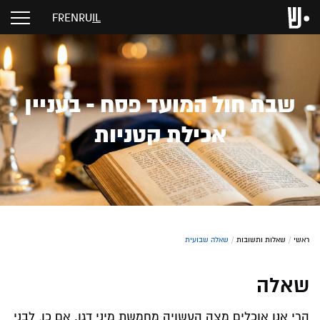
FR
EN
RU
IL
שבת חול המועד פסח - בעניין
אכילת קטניות
ראשי
/
שאלות ותשובות
/
שאלה שבועית
שאלה
הרי אנו אוכלים מצה העשויה מחמשת מיני דגן. אם כן, לבני