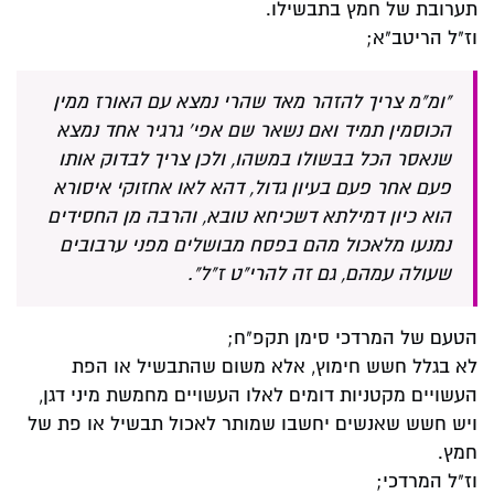
תערובת של חמץ בתבשילו.
וז"ל הריטב"א;
"ומ"מ צריך להזהר מאד שהרי נמצא עם האורז ממין
הכוסמין תמיד ואם נשאר שם אפי' גרגיר אחד נמצא
שנאסר הכל בבשולו במשהו, ולכן צריך לבדוק אותו
פעם אחר פעם בעיון גדול, דהא לאו אחזוקי איסורא
הוא כיון דמילתא דשכיחא טובא, והרבה מן החסידים
נמנעו מלאכול מהם בפסח מבושלים מפני ערבובים
שעולה עמהם, גם זה להרי"ט ז"ל".
הטעם של המרדכי סימן תקפ"ח;
לא בגלל חשש חימוץ, אלא משום שהתבשיל או הפת
העשויים מקטניות דומים לאלו העשויים מחמשת מיני דגן,
ויש חשש שאנשים יחשבו שמותר לאכול תבשיל או פת של
חמץ.
וז"ל המרדכי;