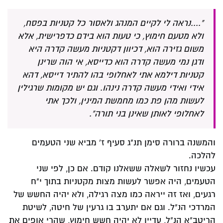
"....נראה לי לקיים המנהג ולאסור כל קטניות בפסח,
ולא מטעם חימוץ, כי טעות הוא בידם כדפרישית, אלא
משום גזירה הוא, דכיוון דקטניות מעשה קדרה היא
ודגן נמי מעשה קדרה הוא כדייסא, אי הוה שרינן
קטניות דילמא אתי לאחלופי בהו להתיר דייסא, דהא
אידי ואידי מעשה קדרה נינהו. וגם יש מקומות שרגילין
לעשות מהן פת כמו מחמשת המינין, ולכך אתי
לאחלופי לאותן שאינן בני תורה".
והמשנה ברורה סימן תנ"ג סעיף ז' מביא שני הטעמים
להלכה.
עכשיו נחזור לשאלה ששאלנו קודם. אם כן, לפי שני
הטעמים, היה אפשר לעשות מצות מקטניות בתוך י"ח
רגעים, ואז זה ייראה כמו מצה רגילה, ולא יהיה החשש של
המרדכי הנ"ל. וגם אם יתערב בו גרעין של חיטה, לשיטת
הריטב"א הנ"ל, עדיין לא יהיה חשש חימוץ, שהרי אופים את