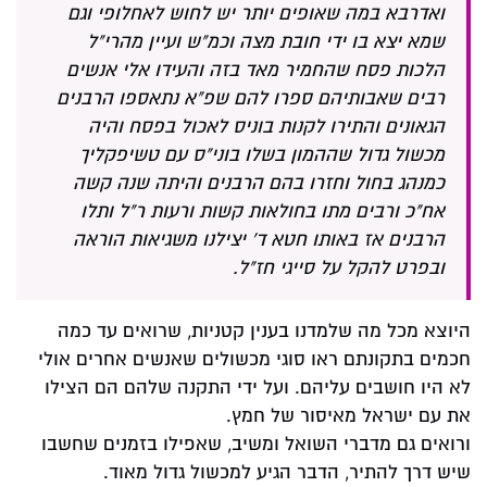
ואדרבא במה שאופים יותר יש לחוש לאחלופי וגם
שמא יצא בו ידי חובת מצה וכמ"ש ועיין מהרי"ל
הלכות פסח שהחמיר מאד בזה והעידו אלי אנשים
רבים שאבותיהם ספרו להם שפ"א נתאספו הרבנים
הגאונים והתירו לקנות בוניס לאכול בפסח והיה
מכשול גדול שההמון בשלו בוני"ס עם טשיפקליך
כמנהג בחול וחזרו בהם הרבנים והיתה שנה קשה
אח"כ ורבים מתו בחולאות קשות ורעות ר"ל ותלו
הרבנים אז באותו חטא ד' יצילנו משגיאות הוראה
ובפרט להקל על סייגי חז"ל.
היוצא מכל מה שלמדנו בענין קטניות, שרואים עד כמה
חכמים בתקונתם ראו סוגי מכשולים שאנשים אחרים אולי
לא היו חושבים עליהם. ועל ידי התקנה שלהם הם הצילו
את עם ישראל מאיסור של חמץ.
ורואים גם מדברי השואל ומשיב, שאפילו בזמנים שחשבו
שיש דרך להתיר, הדבר הגיע למכשול גדול מאוד.