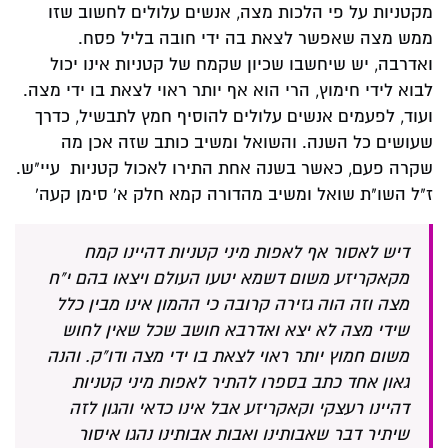
מקטניות על פי הלכות מצה, אנשים עלולים לחשוב שזו
ממש מצה שאפשר לצאת בה ידי חובה בליל פסח.
ואדרבה, יש שיחשבו שכיון שקמח של קטניות אינו יכול
לבוא לידי חימוץ, הרי הוא אף יותר ראוי לצאת בו ידי מצה.
ועוד, לפעמים אנשים עלולים להוסיף חמץ לתבשיל, כדרך
שעושים כל השנה. והשואל ומשיב כותב שזה אכן מה
שקרה פעם, כאשר בשנה אחת התירו לאכול קטניות עיי"ש.
ז"ל השו"ת שואל ומשיב מהדורה קמא חלק א' סימן קעה'
דיש לאסור אף לאפות מיני קטניות דהיינו קמח
מקאקריזע משום דשמא יטעו העולם ויצאו בהם י"ח
מצה וזה הוה גזירה קרובה כי ההמון אינו מבין כלל
שידי מצה לא יצא ואדרבא חושב שכל שאין לחוש
משום חמוץ יותר ראוי לצאת בו ידי מצה ודו"ק. והנה
גאון אחד כתב בספרו להתיר לאפות מיני קטניות
דהיינו רעצקי וקאקריזע אבל אינו כדאי והגון לזה
שיתיר דבר שאבותינו ואבות אבותינו נהגו איסור