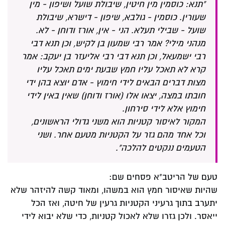
"תנא: כוסמין מין חיטין, שיבולת שועל ושיפון - מין
שעורין. כוסמין - גולבא, שיפון - דישרא, שיבולת
שועל - שבילי תעלא. הני - אין, אורז ודוחן - לא.
מנהני מילי? אמר רבי שמעון בן לקיש, וכן תנא דבי
רבי ישמעאל, וכן תנא דבי רבי אליעזר בן יעקב: אמר
קרא לא תאכל עליו חמץ שבעת ימים תאכל עליו
מצות דברים הבאים לידי חימוץ - אדם יוצא בהן ידי
חובתו במצה, יצאו אלו (אורז ודוחן) שאין באין לידי
חימוץ אלא לידי סירחון.
המקור לאיסור קטניות הוא משני גדולי הראשונים,
וכל אחד מהם גזר על הקטניות מטעם אחר. ושני
הטעמים ננקטים להלכה".
טעם של הריטב"א פסחים שם:
שהיות שאיסור חמץ הוא במשהו, ומאוד קשה להיזהר שלא
יתערב בתוך גרעיני הקטניות גרעין של חיטה, ואז הכל
ייאסר. ולכן גזרו שלא לאכול קטניות, כדי שלא יבוא לידי