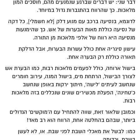
דבר שני: יש דברים שברגע שנמנעים מהם, חוסכים המון
מלאכות. כך שהרווח בהתגברות גדול במיוחד.
לדוגמא, בנסיעה ברכב עם מנוע דלק [לא חשמלי], כל דקה
של נסיעה כוללת מאות הבערות של אש. כך שהימנעות
מנסיעה היא רווח של אלפי מלאכות מן התורה.
עישון סיגריה אחת כולל עשרות הבערות, אבל הדלקת
תאורה כוללת רק הבערה אחת.
בישול ארוחה, כולל לפעמים מלאכות רבות, כמו הבערת אש
לצורך הבישול, הרתחת מים, בישול המנה, עירוב חומרים
שנחשב לעיתים 'לישה', חיתוך ירקות באופן שנחשב
כ'טחינה', הפעלת מכשירים שונים שנכללים בזה מלאכות
רבות.
וכמובן שלאור זאת, שווה להתחיל עם ה'מוקשים' הגדולים
ביותר, שבהם בהחלטה אחת, הרווח הוא רב מאד!
כמו: לבשל את מאכלי השבת לפני שבת. או, לא לעשן
בשבת. וכדומה.