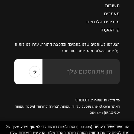
תשובות
מאמרים
מדריכים הלכתיים
קו המענה
הצטרפו לשותפים שלנו בתמיכה ובהפצת התורה. עזרו לנו לענות
על יותר שאלות מהר יותר וטוב יותר.
כֹּל הַזְכוּיוֹת שְׁמוּרוֹת, SHEILOT
האתר sheilot.com מופעל על ידי עמותת "בחירה לדורות" (מספר עמותה
580672749) מאז 2021
sheilot.com 2026
אנו משתמשים בעוגיות (cookies) וטכנולוגיות דומות כדי לאסוף מידע עליך על
מנת לספק לך את החוויה הטובה ביותר באתר שלנו. אנא עיין במטרות שלנו