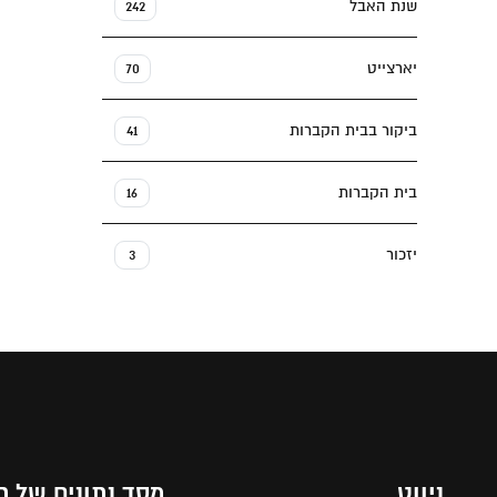
שנת האבל
242
יארצייט
70
ביקור בבית הקברות
41
בית הקברות
16
יזכור
3
ניווט
מסד נתונים של ת