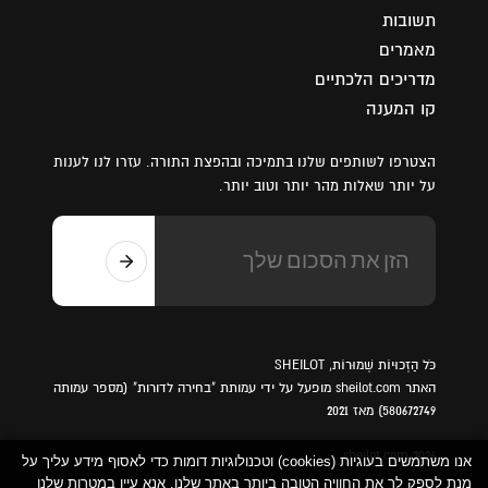
תשובות
מאמרים
מדריכים הלכתיים
קו המענה
הצטרפו לשותפים שלנו בתמיכה ובהפצת התורה. עזרו לנו לענות
על יותר שאלות מהר יותר וטוב יותר.
כֹּל הַזְכוּיוֹת שְׁמוּרוֹת, SHEILOT
האתר sheilot.com מופעל על ידי עמותת "בחירה לדורות" (מספר עמותה
580672749) מאז 2021
sheilot.com 2026
אנו משתמשים בעוגיות (cookies) וטכנולוגיות דומות כדי לאסוף מידע עליך על
מנת לספק לך את החוויה הטובה ביותר באתר שלנו. אנא עיין במטרות שלנו