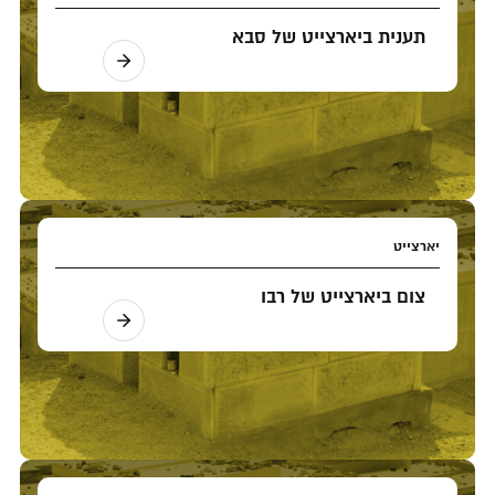
תענית ביארצייט של סבא
יארצייט
צום ביארצייט של רבו