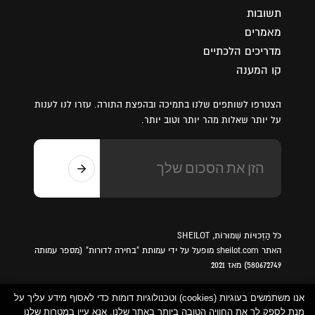
תשובות
מאמרים
מדריכים הלכתיים
קו המענה
הצטרפו לשותפים שלנו בתמיכה ובהפצת התורה. עזרו לנו לענות
על יותר שאלות מהר יותר וטוב יותר.
כֹּל הַזְכוּיוֹת שְׁמוּרוֹת, SHEILOT
האתר sheilot.com מופעל על ידי עמותת "בחירה לדורות" (מספר עמותה
580672749) מאז 2021
sheilot.com 2026
אנו משתמשים בעוגיות (cookies) וטכנולוגיות דומות כדי לאסוף מידע עליך על
מנת לספק לך את החוויה הטובה ביותר באתר שלנו. אנא עיין במטרות שלנו