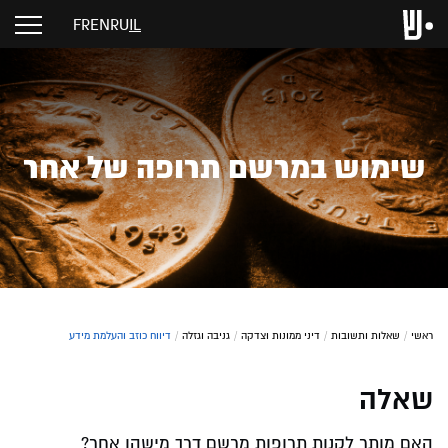
FR
EN
RU
IL
שימוש במרשם תרופה של אחר
ראשי
/
שאלות ותשובות
/
דיני ממונות וצדקה
/
גניבה וגזלה
/
דיווח כוזב והעלמת מידע
שאלה
האם מותר לקנות תרופות מרשם דרך מישהו אחר?