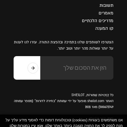
תשובות
מאמרים
מדריכים הלכתיים
קו המענה
הצטרפו לשותפים שלנו בתמיכה ובהפצת התורה. עזרו לנו לענות
על יותר שאלות מהר יותר וטוב יותר.
כֹּל הַזְכוּיוֹת שְׁמוּרוֹת, SHEILOT
האתר sheilot.com מופעל על ידי עמותת "בחירה לדורות" (מספר עמותה
580672749) מאז 2021
sheilot.com 2026
אנו משתמשים בעוגיות (cookies) וטכנולוגיות דומות כדי לאסוף מידע עליך על
מנת לספק לך את החוויה הטובה ביותר באתר שלנו. אנא עיין במטרות שלנו