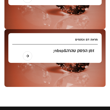
מראה דם וכתמים
זמן הפסק טהרה&nbsp;