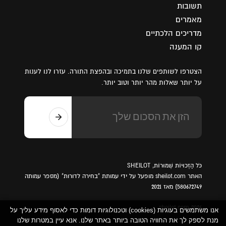
תשובות
מאמרים
מדריכים הלכתיים
קו המענה
הצטרפו לשותפים שלנו בתמיכה ובהפצת התורה. עזרו לנו לענות
על יותר שאלות מהר יותר וטוב יותר.
כֹּל הַזְכוּיוֹת שְׁמוּרוֹת, SHEILOT
האתר sheilot.com מופעל על ידי עמותת "בחירה לדורות" (מספר עמותה
580672749) מאז 2021
sheilot.com 2026
אנו משתמשים בעוגיות (cookies) וטכנולוגיות דומות כדי לאסוף מידע עליך על
מנת לספק לך את החוויה הטובה ביותר באתר שלנו. אנא עיין במטרות שלנו