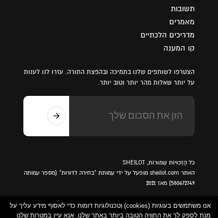
תשובות
מאמרים
מדריכים הלכתיים
קו המענה
הצטרפו לשותפים שלנו בתמיכה ובהפצת התורה. עזרו לנו לענות
על יותר שאלות מהר יותר וטוב יותר.
כֹּל הַזְכוּיוֹת שְׁמוּרוֹת, SHEILOT
האתר sheilot.com מופעל על ידי עמותת "בחירה לדורות" (מספר עמותה
580672749) מאז 2021
sheilot.com 2026
אנו משתמשים בעוגיות (cookies) וטכנולוגיות דומות כדי לאסוף מידע עליך על
מנת לספק לך את החוויה הטובה ביותר באתר שלנו. אנא עיין במטרות שלנו