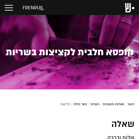
FR
EN
RU
IL
קופסא חלבית לקציצות בשריות
ראשי
/
שאלות ותשובות
/
כשרות
/
בשר בחלב
/
בליעות
שאלה
שלום וברכה,