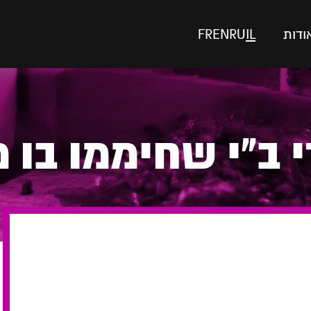
ודות
IL
RU
EN
FR
 ב"י שחיממו בו 