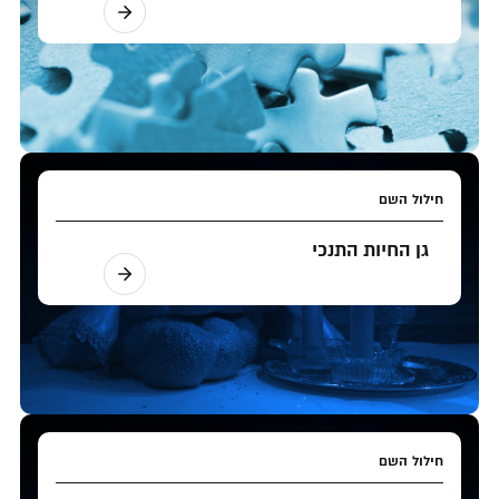
חילול השם
גן החיות התנכי
חילול השם