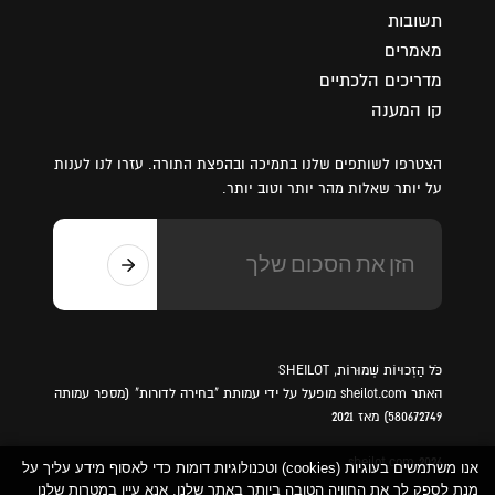
תשובות
מאמרים
מדריכים הלכתיים
קו המענה
הצטרפו לשותפים שלנו בתמיכה ובהפצת התורה. עזרו לנו לענות
על יותר שאלות מהר יותר וטוב יותר.
כֹּל הַזְכוּיוֹת שְׁמוּרוֹת, SHEILOT
האתר sheilot.com מופעל על ידי עמותת "בחירה לדורות" (מספר עמותה
580672749) מאז 2021
sheilot.com 2026
אנו משתמשים בעוגיות (cookies) וטכנולוגיות דומות כדי לאסוף מידע עליך על
מנת לספק לך את החוויה הטובה ביותר באתר שלנו. אנא עיין במטרות שלנו