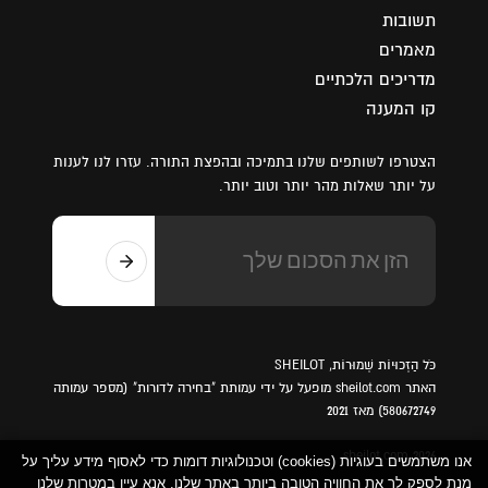
תשובות
מאמרים
מדריכים הלכתיים
קו המענה
הצטרפו לשותפים שלנו בתמיכה ובהפצת התורה. עזרו לנו לענות
על יותר שאלות מהר יותר וטוב יותר.
כֹּל הַזְכוּיוֹת שְׁמוּרוֹת, SHEILOT
האתר sheilot.com מופעל על ידי עמותת "בחירה לדורות" (מספר עמותה
580672749) מאז 2021
sheilot.com 2026
אנו משתמשים בעוגיות (cookies) וטכנולוגיות דומות כדי לאסוף מידע עליך על
מנת לספק לך את החוויה הטובה ביותר באתר שלנו. אנא עיין במטרות שלנו