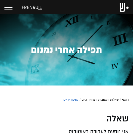
FR
EN
RU
IL
תפילה אחרי נמנום
ראשי
/
שאלות ותשובות
/
מחזור היום
/
נטילת ידיים
שאלה
אני נוסעת לעבודה באוטובוס.