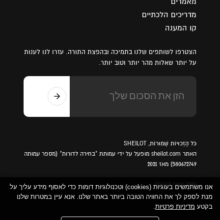
מאמרים
מדריכים הלכתיים
קו המענה
הצטרפו לשותפים שלנו בתמיכה ובהפצת התורה. עזרו לנו לענות
על יותר שאלות מהר יותר וטוב יותר.
כֹּל הַזְכוּיוֹת שְׁמוּרוֹת, SHEILOT
האתר sheilot.com מופעל על ידי עמותת "בחירה לדורות" (מספר עמותה
580672749) מאז 2021
sheilot.com 2026
אנו משתמשים בעוגיות (cookies) וטכנולוגיות דומות כדי לאסוף מידע עליך על
מנת לספק לך את החוויה הטובה ביותר באתר שלנו. אנא עיין במטרות שלנו
בקטע
מדיניות פרטיות
.