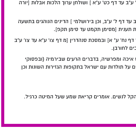
ע"ב עד דף כט' ע"א ] ושולחן ערוך הלכות אבלות [יורה
עד דף ל' ע"ב, וכן בירושלמי ] הדינים הנוהגים בתשעה
ת תענית [מסימן תקמט עד סימן תקפ].
דף נח' ע" א] ובמסכת סנהדרין [מ דף צו' ע"א עד צו' ע"ב
כים לחורבן.
ש איכה ומפרשיה, בדברים הרעים שבירמיה (ובפסוקי
ים על תולדות עם ישראל בתקופות הגזירות השונות וכן
הקל לנשים. אומרים קריאת שמע שעל המיטה כרגיל.