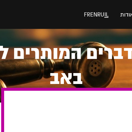
ודות
IL
RU
EN
FR
חה 507 הדברים המותר
באב