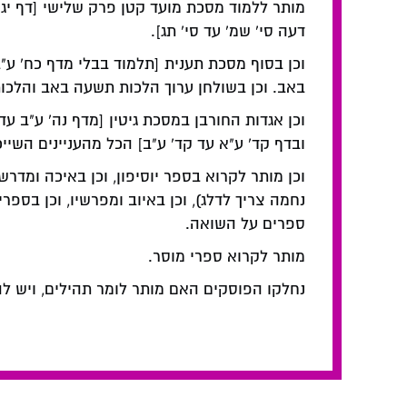
מותר ללמוד מסכת מועד קטן פרק שלישי [דף יג' 
דעה סי' שמ' עד סי' תג].
וכן בסוף מסכת תענית [תלמוד בבלי מדף כח' ע"ב 
באב. וכן בשולחן ערוך הלכות תשעה באב והלכו
וכן אגדות החורבן במסכת גיטין [מדף נה' ע"ב עד 
ובדף קד' ע"א עד קד' ע"ב] הכל מהעניינים השיי
וכן מותר לקרוא בספר יוסיפון, וכן באיכה ומדר
נחמה צריך לדלג), וכן באיוב ומפרשיו, וכן בספר
ספרים על השואה.
מותר לקרוא ספרי מוסר.
נחלקו הפוסקים האם מותר לומר תהילים, ויש ל