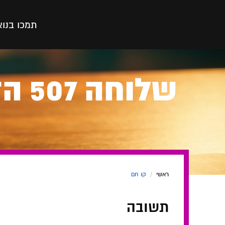
תמכו בנו
א
שלו
ראשי
/
קו חם
תשובה