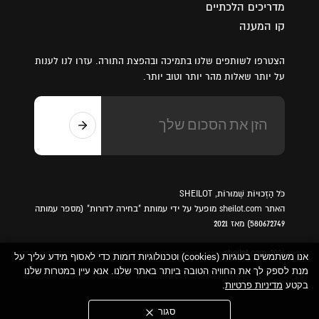
מדריכים הלכתיים
קו המענה
הצטרפו לשותפים שלנו בתמיכה ובהפצת התורה. עזרו לנו לענות
על יותר שאלות מהר יותר וטוב יותר.
כֹּל הַזְכוּיוֹת שְׁמוּרוֹת, SHEILOT
האתר sheilot.com מופעל על ידי עמותת "בחירה לדורות" (מספר עמותה
580672749) מאז 2021
sheilot.com 2026
אנו משתמשים בעוגיות (cookies) וטכנולוגיות דומות כדי לאסוף מידע עליך על
מנת לספק לך את החוויה הטובה ביותר באתר שלנו. אנא עיין במטרות שלנו
בקטע
מדיניות פרטיות
.
סגור