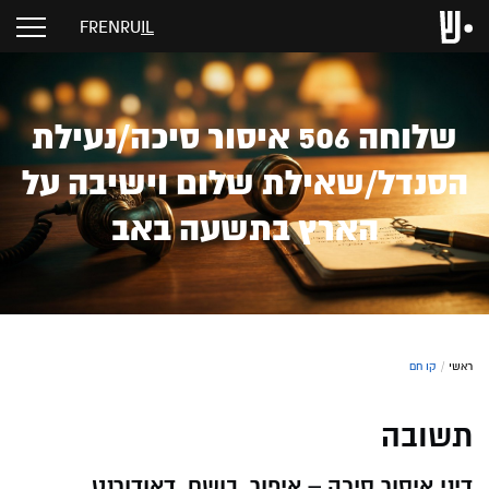
FR
EN
RU
IL
שלוחה 506 איסור סיכה/נעילת
הסנדל/שאילת שלום וישיבה על
הארץ בתשעה באב
ראשי
/
קו חם
תשובה
דיני איסור סיכה – איפור, בושם, דאודורנט