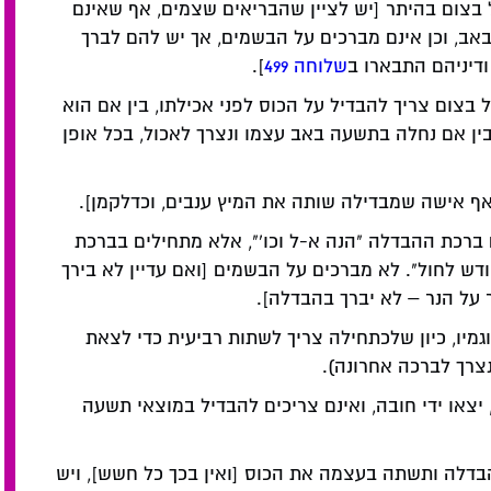
בצום בהיתר [יש לציין שהבריאים שצמים, אף שאינם
ב, וכן אינם מברכים על הבשמים, אך יש להם לברך
דיניהם התבארו ב
שלוחה 499
].
צום צריך להבדיל על הכוס לפני אכילתו, בין אם הוא
 ובין אם נחלה בתשעה באב עצמו ונצרך לאכול, בכל אופן
ואף אישה שמבדילה שותה את המיץ ענבים, וכדלקמן].
ברכת ההבדלה "הנה א-ל וכו'", אלא מתחילים בברכת
ודש לחול". לא מברכים על הבשמים [ואם עדיין לא בירך
 על הנר – לא יברך בהבדלה].
מיו, כיון שלכתחילה צריך לשתות רביעית כדי לצאת
צרך לברכה אחרונה).
או ידי חובה, ואינם צריכים להבדיל במוצאי תשעה
דלה ותשתה בעצמה את הכוס [ואין בכך כל חשש], ויש