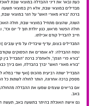
כעת נבאר את דיני ההבדלה במוצאי שבת לאוכל 
מבדילים במוצאי שבת, אלא רק במוצאי תשעה בא
ברכת "בורא מאורי האש" על הנר במוצאי שבת, ו
השנה, שהצום מתחיל במוצאי שבת, חולה האוכל ב
חולה הפטור מראש, כגון יולדת תוך ל' יום וכד',
חייב להבדיל קודם אכילתו.
המבדילים בצום, עדיף שיבדילו על מיץ ענבים [
נוסח ההבדלה: לא אומרים את הפסוקים שקודם 
"בורא פרי הגפן", ולאחמ"כ ברכת "המבדיל בין ק
"בורא מאורי האש" יברך בהבדלה, ואם בירך כבר
המבדיל ישתה רביעית מהכוס (ואף שדי במלא לוג
מספק ברכה אחרונה, הותר לחולה לשתות כל הנ
אם בריאים שצמים שמעו את ההבדלה מהחולה, יצ
באב.
גם אישה האוכלת בהיתר בתשעה באב, תעשה הב