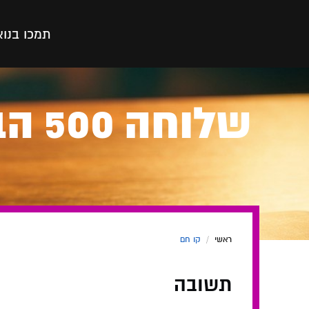
תמכו בנו
א
שלו
ראשי
/
קו חם
תשובה