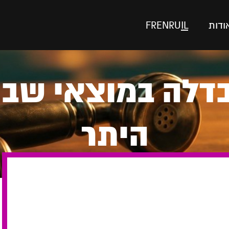
ודות
IL
RU
EN
FR
חה 500 הבדלה במוצאי
היתר