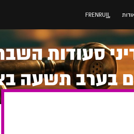
ודות
IL
RU
EN
FR
וחה 498 דיני סעודות 
ם בערב תשעה בא