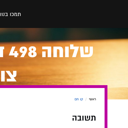
תמכו בנו
א
של
צו
ראשי
/
קו חם
תשובה