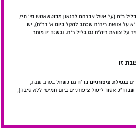
ליל ר"ח (עי' אשל אברהם להגאון מבוטשאטש סי' תיז,
ו"א על צוואת ריה"ח שכתב להקל ביום א' דר"ח), יש
על צוואת ריה"ח גם בליל ר"ח. ובשנה זו מותר
בת זו
בנטילת ציפורניים
רים
בר"ח גם כשחל בערב שבת,
 שבדר"כ אסור ליטול ציפורניים ביום חמישי ללא סיבה],