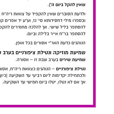
שאין להקל ביום ה'
).
ולדעת הסוברים שאין להקפיד על צוואת ריה"ח ב
ובספרו מילי דחסידותא סי' נז, וע"ע יד אפרים ק
להסתפר בליל שישי. אך להלכה מחמירים להקפיד 
להסתפר בר"ח אייר בלילה וביום.
הנוהגים כדעת האר"י אסורים בכל אופן.
שמיעת מוזיקה ונטילת ציפורניים בערב ש
שמיעת שירים
בערב שבת זו – אסורה.
נטילת ציפורניים
– הנוהגים כצוואת ריה"ח, אסו
ולכתחילה יקדימוה ליום רביעי עד השקיעה [כיון
אך אם לא נטלו, יטלו ביום חמישי עד השקיעה.