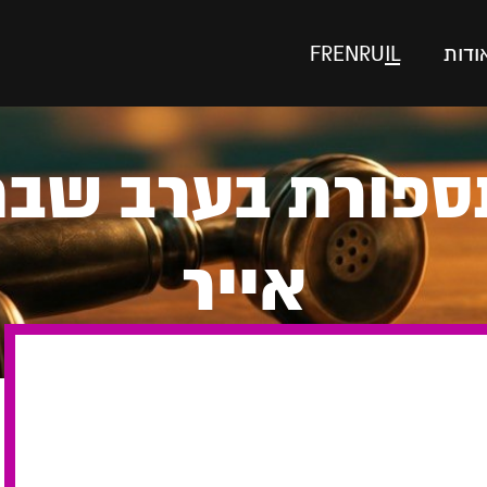
ודות
IL
RU
EN
FR
וחה 414 תספורת בערב
אייר