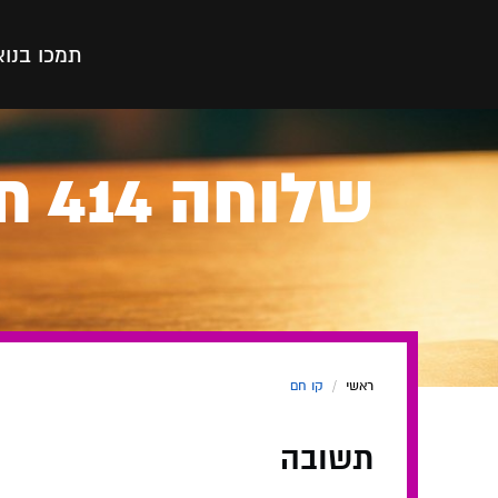
תמכו בנו
א
של
ראשי
/
קו חם
תשובה