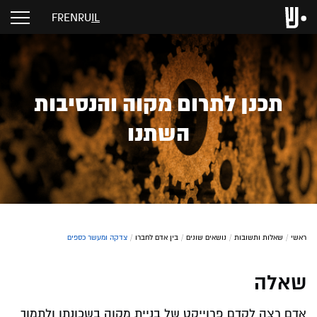
FR
EN
RU
IL
תכנן לתרום מקוה והנסיבות
השתנו
ראשי
/
שאלות ותשובות
/
נושאים שונים
/
בין אדם לחברו
/
צדקה ומעשר כספים
שאלה
אדם רצה לקדם פרוייקט של בניית מקוה בשכונתו ולתמוך