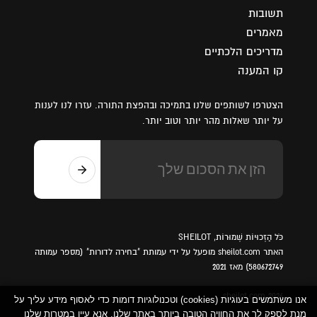
תשובות
מאמרים
מדריכים הלכתיים
קו המענה
הצטרפו לשותפים שלנו בתמיכה ובהפצת התורה. עזרו לנו לענות
על יותר שאלות מהר יותר וטוב יותר.
כֹּל הַזְכוּיוֹת שְׁמוּרוֹת, SHEILOT
האתר sheilot.com מופעל על ידי עמותת "בחירה לדורות" (מספר עמותה
580672749) מאז 2021
sheilot.com 2026
אנו משתמשים בעוגיות (cookies) וטכנולוגיות דומות כדי לאסוף מידע עליך על
מנת לספק לך את החוויה הטובה ביותר באתר שלנו. אנא עיין במטרות שלנו