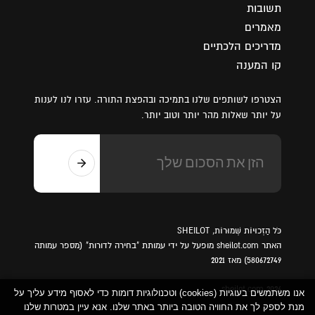
תשובות
מאמרים
מדריכים הלכתיים
קו המענה
הצטרפו לשותפים שלנו בתמיכה ובהפצת התורה. עזרו לנו לענות
על יותר שאלות מהר יותר וטוב יותר.
כֹּל הַזְכוּיוֹת שְׁמוּרוֹת, SHEILOT
האתר sheilot.com מופעל על ידי עמותת "בחירה לדורות" (מספר עמותה
580672749) מאז 2021
sheilot.com 2026
אנו משתמשים בעוגיות (cookies) וטכנולוגיות דומות כדי לאסוף מידע עליך על
מנת לספק לך את החוויה הטובה ביותר באתר שלנו. אנא עיין במטרות שלנו